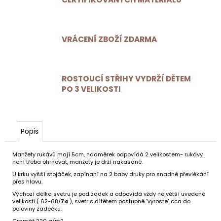
VRÁCENÍ ZBOŽÍ ZDARMA
ROSTOUCÍ STŘIHY VYDRŽÍ DĚTEM
PO 3 VELIKOSTI
Popis
Manžety rukávů mají 5cm, nadměrek odpovídá 2 velikostem- rukávy
není třeba ohrnovat, manžety je drží nakasané.
U krku vyšší stojáček, zapínaní na 2 baby druky pro snadné převlékání
přes hlavu.
Výchozí délka svetru je pod zadek a odpovídá vždy největší uvedené
velikosti ( 62-68/
74
), svetr s dítětem postupně "vyroste" cca do
poloviny zadečku.