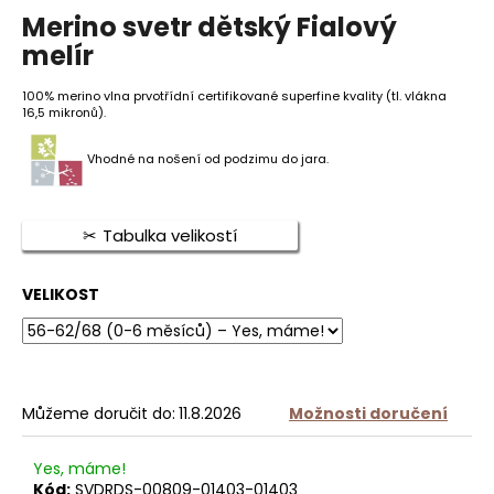
hodnocení
Merino svetr dětský Fialový
produktu
je
melír
HLEDAT
5,0
z
100% merino vlna prvotřídní certifikované superfine kvality (tl. vlákna
5
16,5 mikronů).
hvězdiček.
D
Vhodné na nošení od podzimu do jara.
o
p
o
Tabulka velikostí
r
u
č
VELIKOST
u
j
e
m
e
Můžeme doručit do:
11.8.2026
Možnosti doručení
Yes, máme!
MERINO
Kód:
SVDRDS-00809-01403-01403