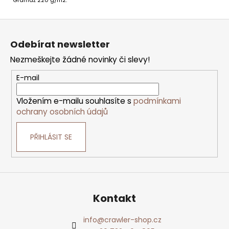
Gramáž 220 g/m2.
Z
á
p
Odebírat newsletter
a
t
Nezmeškejte žádné novinky či slevy!
í
E-mail
Vložením e-mailu souhlasíte s
podmínkami
ochrany osobních údajů
PŘIHLÁSIT SE
Kontakt
info
@
crawler-shop.cz