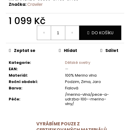
TRIČKO
Značka:
Crawler
KRÁTKÝ
RUKÁV
TENKÉ
1 099 Kč
ANTRACITOVÁ
Měrná
750
DO KOŠÍKU
Kč
cena:
Zeptat se
Hlídat
Sdílet
Kategorie
:
Dětské svetry
EAN
:
—
Materiál
:
100% Merino vlna
Roční období
:
Podzim, Zima, Jaro
Barva
:
Fialová
/merino-vlna/pece-a-
Péče
:
udrzba-100--merino-
vlny/
VYRÁBÍME POUZE Z
CERTIFIKOVANÝCH MATERIÁLŮ