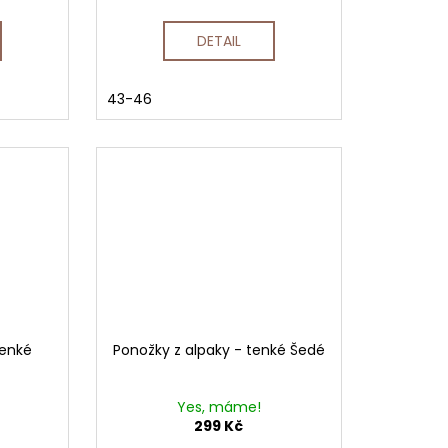
DETAIL
43-46
tenké
Ponožky z alpaky - tenké Šedé
Yes, máme!
299 Kč