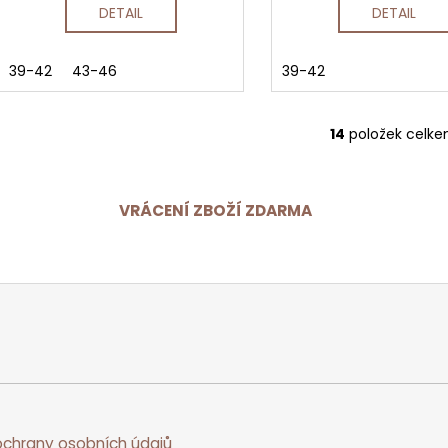
DETAIL
DETAIL
39-42
43-46
39-42
14
položek celk
O
v
l
á
VRÁCENÍ ZBOŽÍ ZDARMA
d
a
c
í
p
r
v
k
y
v
chrany osobních údajů