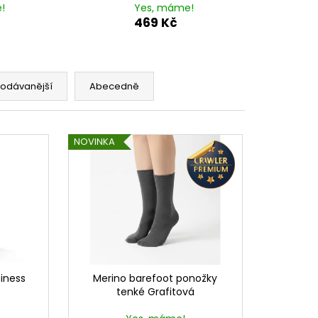
!
Yes, máme!
469 Kč
rodávanější
Abecedně
NOVINKA
iness
Merino barefoot ponožky
tenké Grafitová