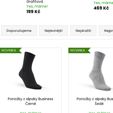
750 Kč
Grafitová
Yes, máme
Yes, máme!
469 Kč
199 Kč
Ř
a
Doporučujeme
Nejlevnější
Nejdražší
Nejp
z
e
n
V
p
ý
NOVINKA
NOVINKA
r
p
o
d
s
u
p
k
r
t
o
ů
d
u
k
t
ů
Ponožky z alpaky Business
Ponožky z alpaky Bus
Černé
Šedé