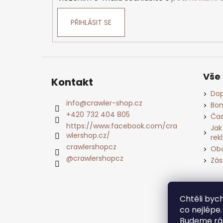
PŘIHLÁSIT SE
Vše
Kontakt
Dop
info
@
crawler-shop.cz
Bon
+420 732 404 805
Čas
https://www.facebook.com/cra
Jak
wlershop.cz/
rek
crawlershopcz
Obc
@crawlershopcz
Zás
Chtěli by
co nejlépe
Budeme rád