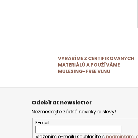
VYRÁBÍME Z CERTIFIKOVANÝCH
MATERIÁLŮ A POUŽÍVÁME
MULESING-FREE VLNU
Z
á
p
Odebírat newsletter
a
t
Nezmeškejte žádné novinky či slevy!
í
E-mail
Vložením e-mailu souhlasíte s
podmínkami o