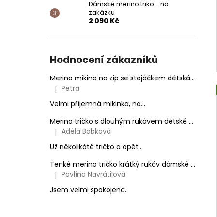
Dámské merino triko - na
zakázku
2 090 Kč
Hodnocení zákazníků
Merino mikina na zip se stojáčkem dětská Ovečky
Petra
|
Hodnocení produktu je 5 z 5 hvězdiček.
Velmi příjemná mikinka, na...
Merino tričko s dlouhým rukávem dětské - na zakázku
Adéla Bobková
|
Hodnocení produktu je 5 z 5 hvězdiček.
Už několikáté tričko a opět...
Tenké merino tričko krátký rukáv dámské Černé
Pavlína Navrátilová
|
Hodnocení produktu je 5 z 5 hvězdiček.
Jsem velmi spokojena.