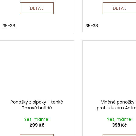
DETAIL
DETAIL
35-38
35-38
Ponožky z alpaky - tenké
Vlněné ponožky 
Tmavě hnědé
protiskluzem Antra
Yes, máme!
Yes, máme!
299 Kč
399 Kč