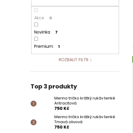
750 Kč
Akce
0
Novinka
7
Premium
1
í
ROZBALIT FILTR
i
Top 3 produkty
Merino tričko krátký rukáv tenké
Antracitová
750 Kč
Merino tričko krátký rukáv tenké
Tmavá olivová
750 Kč