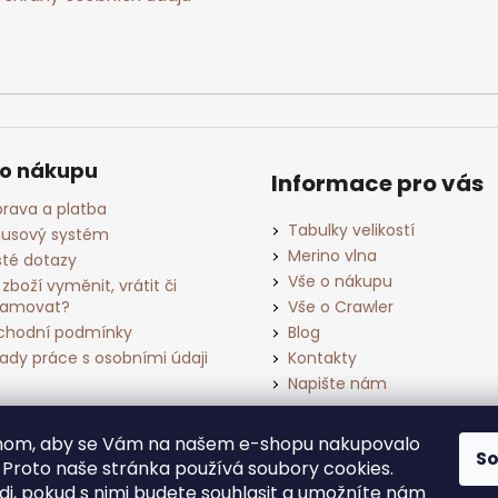
ý
p
i
s
u
 o nákupu
Informace pro vás
rava a platba
Tabulky velikostí
usový systém
Merino vlna
té dotazy
Vše o nákupu
 zboží vyměnit, vrátit či
lamovat?
Vše o Crawler
hodní podmínky
Blog
ady práce s osobními údaji
Kontakty
Napište nám
chom, aby se Vám na našem e-shopu nakupovalo
S
. Proto naše stránka používá soubory cookies.
i, pokud s nimi budete souhlasit a umožníte nám