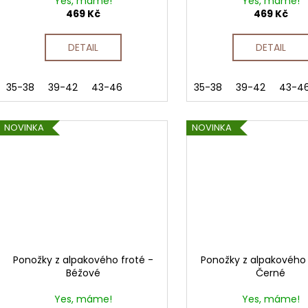
Yes, máme!
Yes, máme!
469 Kč
469 Kč
DETAIL
DETAIL
35-38
39-42
43-46
35-38
39-42
43-4
NOVINKA
NOVINKA
Ponožky z alpakového froté -
Ponožky z alpakového 
Béžové
Černé
Yes, máme!
Yes, máme!