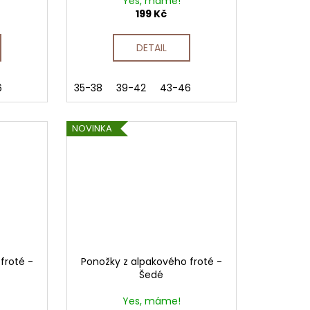
Yes, máme!
199 Kč
DETAIL
6
35-38
39-42
43-46
NOVINKA
froté -
Ponožky z alpakového froté -
Šedé
Yes, máme!