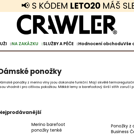
📢 S KÓDEM
LETO20
MÁŠ SLEVU 2
Co potřebujete najít?
UŽI
NA ZAKÁZKU
SLUŽBY A PÉČE
Hodnocení obchodu
Vše 
HLEDAT
Dámské ponožky
Doporučujeme
Dámské ponožky z merino vlny jsou dokonale funkční. Mají skvělé termoregulační
jsou vhodné i pro citlivou pokožkou.
Měkké lemy a barefootový širší střih zaručí 
Nejprodávanější
MERINO TRIČKO KRÁTKÝ RUKÁV TENKÉ
DÁMSKÉ MERINO 
Merino barefoot
Ponožky z 
TMAVÁ OLIVOVÁ
ponožky tenké
2 090 Kč
Business Č