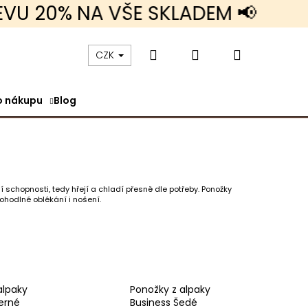
0% NA VŠE SKLADEM 📢
Hledat
Přihlášení
Nákupní
CZK
o nákupu
Blog
košík
 schopnosti, tedy hřejí a chladí přesně dle potřeby.
Ponožky
pohodlné oblékání i nošení.
TRIKO - NA ZAKÁZKU
alpaky
Ponožky z alpaky
erné
Business Šedé