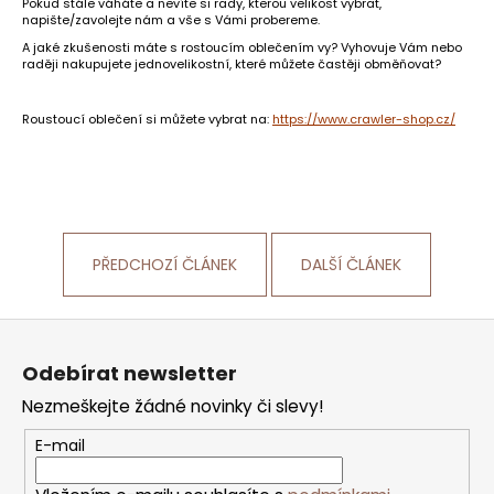
Pokud stále váháte a nevíte si rady, kterou velikost vybrat,
napište/zavolejte nám a vše s Vámi probereme.
A jaké zkušenosti máte s rostoucím oblečením vy? Vyhovuje Vám nebo
raději nakupujete jednovelikostní, které můžete častěji obměňovat?
Roustoucí oblečení si můžete vybrat na:
https://www.crawler-shop.cz/
PŘEDCHOZÍ ČLÁNEK
DALŠÍ ČLÁNEK
Z
á
p
Odebírat newsletter
a
t
Nezmeškejte žádné novinky či slevy!
í
E-mail