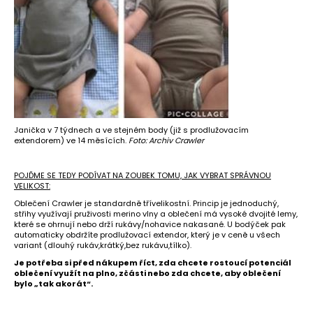
MERINO
TRIKO
-
NA
ZAKÁZKU
2
090
Kč
Janička v 7 týdnech a ve stejném body (již s prodlužovacím
extendorem) ve 14 měsících.
Foto: Archiv Crawler
POJĎME SE TEDY PODÍVAT NA ZOUBEK TOMU, JAK VYBRAT SPRÁVNOU
VELIKOST:
Oblečení Crawler je standardně třívelikostní. Princip je jednoduchý,
střihy využívají pruživosti merino vlny a oblečení má vysoké dvojité lemy,
které se ohrnují nebo drží rukávy/nohavice nakasané. U bodýček pak
automaticky obdržíte prodlužovací extendor, který je v ceně u všech
variant (dlouhý rukáv,krátký,bez rukávu,tílko).
Je potřeba si před nákupem říct, zda chcete rostoucí potenciál
oblečení využít na plno, zčásti nebo zda chcete, aby oblečení
bylo „tak akorát“.