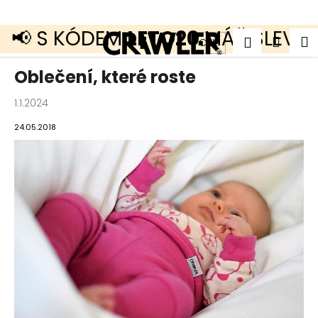
K
o
š
 S KÓDEM
LETO20
MÁŠ SLEVU 20
Přejít
Zpět
Zpět
Náku
M
Přihlášen
í
CZK
na
k
obsah
košík
C
Oblečení, které roste
o
p
1.1.2024
o
t
24.05.2018
ř
e
b
u
j
e
t
e
n
a
j
í
t
?