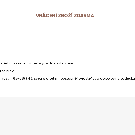
VRÁCENÍ ZBOŽÍ ZDARMA
 třeba ohrnovat, manžety je drží nakasané.
řes hlavu.
ikosti ( 62-68/
74
), svetr s dítětem postupně "vyroste" cca do poloviny zadečku