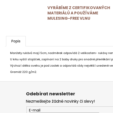
VYRÁBÍME Z CERTIFIKOVANÝCH
MATERIÁLŮ A POUŽÍVÁME
MULESING-FREE VLNU
Popis
Manžety rukávů mají 5cm, nadměrek odpovídá 2 velikostem- rukávy není
U krku vyšší stojáček, zapínaní na 2 baby druky pro snadné převlékání p
Výchozí délka svetru je pod zadek a odpovídá vždy největší uvedené vel
Gramáž 220 g/m2.
Z
á
p
Odebírat newsletter
a
t
Nezmeškejte žádné novinky či slevy!
í
E-mail