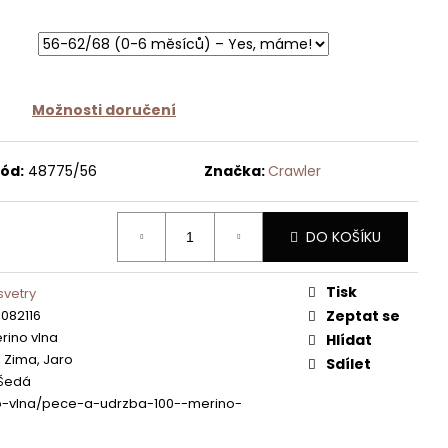
Možnosti doručení
ód:
48775/56
Značka:
Crawler
DO KOŠÍKU
Tisk
svetry
082116
Zeptat se
rino vlna
Hlídat
 Zima, Jaro
Sdílet
 Šedá
o-vlna/pece-a-udrzba-100--merino-