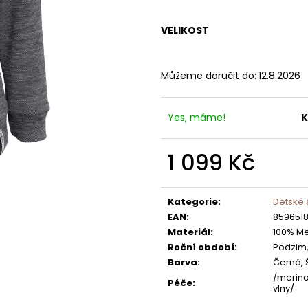
1 390 Kč
750 Kč
VELIKOST
Můžeme doručit do:
12.8.2026
Yes, máme!
K
1 099 Kč
Měrná
cena:
Kategorie
:
Dětské 
EAN
:
8596518
Materiál
:
100% Me
Roční období
:
Podzim,
Barva
:
Černá,
/merin
Péče
:
vlny/