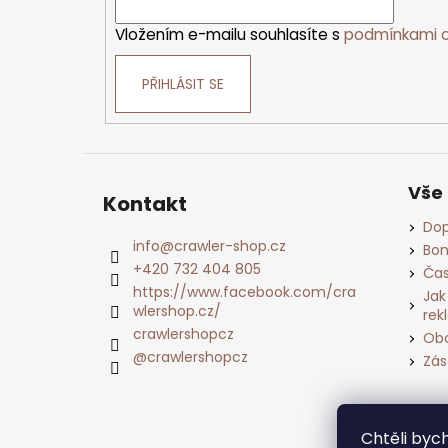
Vložením e-mailu souhlasíte s
podmínkami o
PŘIHLÁSIT SE
Vše
Kontakt
Dop
info
@
crawler-shop.cz
Bon
+420 732 404 805
Čas
https://www.facebook.com/cra
Jak
wlershop.cz/
rek
crawlershopcz
Obc
@crawlershopcz
Zás
Chtěli by