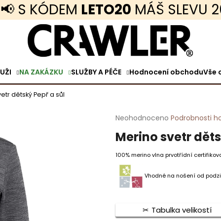
 S KÓDEM
LETO20
MÁŠ SLEVU 20% 
Co potřebujete najít?
UŽI
NA ZAKÁZKU
SLUŽBY A PÉČE
Hodnocení obchodu
Vše 
HLEDAT
etr dětský Pepř a sůl
Průměrné
Neohodnoceno
Podrobnosti h
Doporučujeme
hodnocení
Merino svetr děts
produktu
je
0,0
100% merino vlna prvotřídní certifikova
z
5
Vhodné na nošení od podzi
hvězdiček.
TENKÉ MERINO TRIČKO KRÁTKÝ RUKÁV
MERINO TRIČKO 
Tabulka velikostí
VOLNÝ STŘIH PÁNSKÉ ČERNÉ
ANTRACITOVÁ