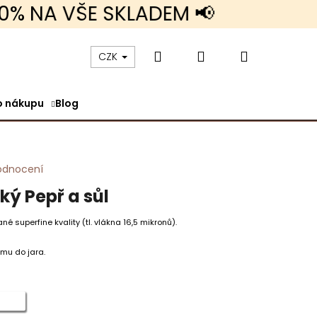
NA VŠE SKLADEM 📢
Hledat
Přihlášení
Nákupní
CZK
o nákupu
Blog
košík
odnocení
ký Pepř a sůl
né superfine kvality (tl. vlákna 16,5 mikronů).
mu do jara.
KRÁTKÝ RUKÁV TENKÉ