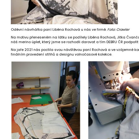
Oděvní návrhářka paní Liběna Rochová u nás ve firmě.
Foto: Crawler
Na motivu přeneseném na látku se podílely Liběna Rochová, Jitka Čvančar
náš merino úplet, který jsme se rozhodli darovat a tím DEBRU ČR podpořit i
Na jaře 2021 nás poctila svou návštěvou paní Rochová a ve vzájemné ko
finálním provedení střihů a designu volnočasové kolekce.