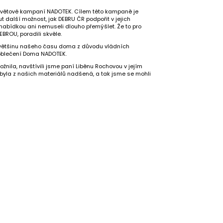
osvětové kampaní NADOTEK. Cílem této kampaně je
 další možnost, jak DEBRU ČR podpořit v jejich
uto nabídkou ani nemuseli dlouho přemýšlet. Že to pro
EBROU, poradili skvěle.
ili většinu našeho času doma z důvodu vládních
o oblečení Doma NADOTEK.
žnila, navštívili jsme paní Liběnu Rochovou v jejím
á byla z našich materiálů nadšená, a tak jsme se mohli