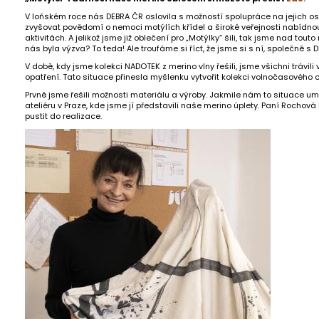
1 390 Kč
750 Kč
V loňském roce nás DEBRA ČR oslovila s možností spolupráce na jejich 
zvyšovat povědomí o nemoci motýlích křídel a široké veřejnosti nabídnout
aktivitách. A jelikož jsme již oblečení pro „Motýlky“ šili, tak jsme nad to
nás byla výzva? To teda! Ale troufáme si říct, že jsme si s ní, společně s D
V době, kdy jsme kolekci NADOTEK z merino vlny řešili, jsme všichni tráv
opatření. Tato situace přinesla myšlenku vytvořit kolekci volnočasovéh
Prvně jsme řešili možnosti materiálu a výroby. Jakmile nám to situace umo
ateliéru v Praze, kde jsme jí představili naše merino úplety. Paní Rochov
pustit do realizace.