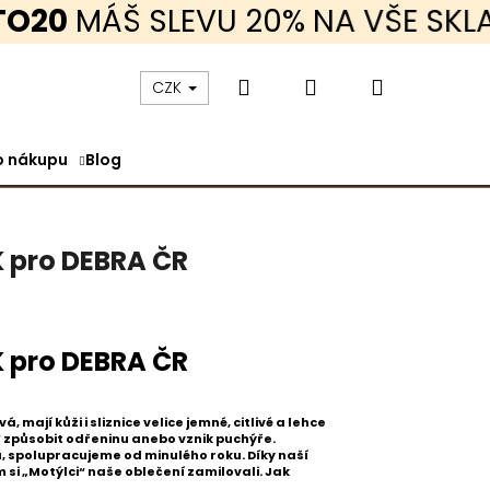
ÁŠ SLEVU 20% NA VŠE SKLADEM 
Hledat
Přihlášení
Nákupní
CZK
o nákupu
Blog
košík
 pro DEBRA ČR
 pro DEBRA ČR
 mají kůži i sliznice velice jemné, citlivé a lehce
ů“ způsobit odřeninu anebo vznik puchýře.
KRÁTKÝ RUKÁV TENKÉ
 spolupracujeme od minulého roku. Díky naší
si „Motýlci“ naše oblečení zamilovali. Jak