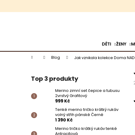
K
o
š
Přejít
Zpět
Zpět
í
na
k
do
do
obsah
obchodu
obchodu
DĚTI
ŽENY
M
Domů
Blog
Jak vznikala kolekce Doma NA
P
o
s
Top 3 produkty
t
r
a
Merino zimní set čepice a tubusu
n
2vrstvý Grafitový
n
999 Kč
í
Tenké merino tričko krátký rukáv
p
volný střih pánské Černé
a
1 390 Kč
n
MERINO ZIMNÍ SET ČEPICE A TUBUSU
e
2VRSTVÝ GRAFITOVÝ
Merino tričko krátký rukáv tenké
l
Antracitová