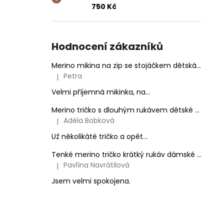
999 Kč
750 Kč
Hodnocení zákazníků
Merino mikina na zip se stojáčkem dětská Ovečky
Petra
|
Hodnocení produktu je 5 z 5 hvězdiček.
Velmi příjemná mikinka, na...
Merino tričko s dlouhým rukávem dětské - na zakázku
Adéla Bobková
|
Hodnocení produktu je 5 z 5 hvězdiček.
Už několikáté tričko a opět...
Tenké merino tričko krátký rukáv dámské Černé
Pavlína Navrátilová
|
Hodnocení produktu je 5 z 5 hvězdiček.
Jsem velmi spokojena.