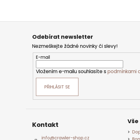
Z
á
p
Odebírat newsletter
a
t
Nezmeškejte žádné novinky či slevy!
í
E-mail
Vložením e-mailu souhlasíte s
podmínkami o
PŘIHLÁSIT SE
Vše
Kontakt
Dop
info
@
crawler-shop.cz
Bon