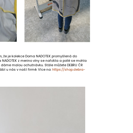
 tím, že je kolekce Doma NADOTEK promyšlená do
a NADOTEK z merino vlny se nafotila a poté se mohla
 vám dáme malou ochutnávku. Stále můžete DEBRU ČR
ábí u nás v naší firmě. Více na:
https://shop.debra-