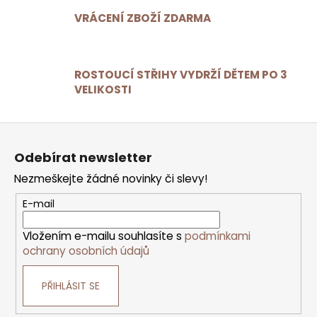
c
í
VRÁCENÍ ZBOŽÍ ZDARMA
p
r
v
ROSTOUCÍ STŘIHY VYDRŽÍ DĚTEM PO 3
k
VELIKOSTI
y
v
ý
Z
p
á
p
i
Odebírat newsletter
a
s
t
Nezmeškejte žádné novinky či slevy!
u
í
E-mail
Vložením e-mailu souhlasíte s
podmínkami
ochrany osobních údajů
PŘIHLÁSIT SE