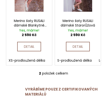
TRIČKO
r
KRÁTKÝ
o
RUKÁV
d
TENKÉ
u
ANTRACITOVÁ
k
Merino šaty RUSALI
Merino šaty RUSALI
t
750
dámské Blankytně
dámské Starorůžová
ů
Kč
modrá
Yes, máme!
Yes, máme!
2 590 Kč
2 590 Kč
DETAIL
DETAIL
XS-prodloužená délka
S-prodloužená délka
S-prodloužená délka
XS-zkrá
L-pr
2
položek celkem
O
v
l
VYRÁBÍME POUZE Z CERTIFIKOVANÝCH
á
MATERIÁLŮ
d
a