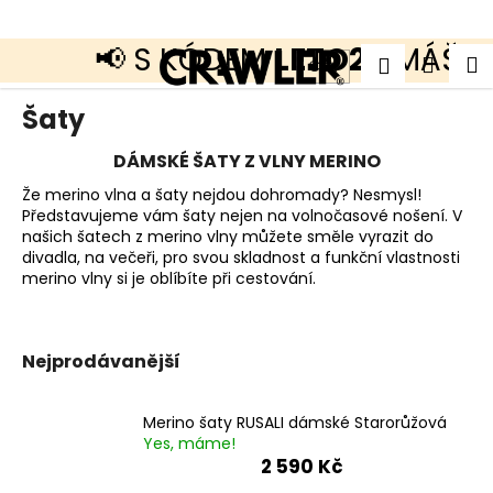
K
o
š
📢 S KÓDEM
LETO20
MÁŠ SL
Přejít
Zpět
Zpět
Náku
M
Přihlášen
í
CZK
na
k
obsah
košík
C
Šaty
o
p
DÁMSKÉ ŠATY Z VLNY MERINO
o
t
Že merino vlna a šaty nejdou dohromady? Nesmysl!
ř
Představujeme vám šaty nejen na volnočasové nošení. V
e
našich šatech z merino vlny můžete směle vyrazit do
b
u
divadla, na večeři, pro svou skladnost a funkční vlastnosti
j
merino vlny si je oblíbíte při cestování.
e
t
e
n
Nejprodávanější
a
j
í
Merino šaty RUSALI dámské Starorůžová
t
Yes, máme!
?
2 590 Kč