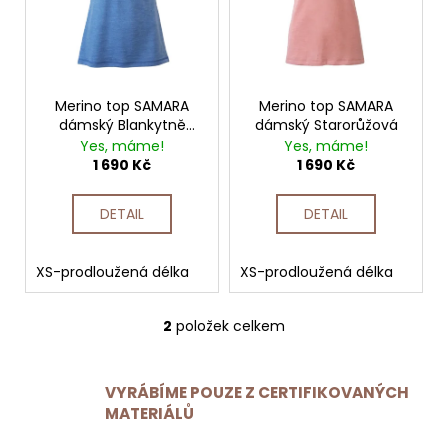
MERINO
p
TRIKO
r
-
o
NA
d
ZAKÁZKU
u
k
2
Merino top SAMARA
Merino top SAMARA
t
090
dámský Blankytně
dámský Starorůžová
ů
Kč
modrá
Yes, máme!
Yes, máme!
1 690 Kč
1 690 Kč
DETAIL
DETAIL
XS-prodloužená délka
XS-prodloužená délka
M-p
2
položek celkem
O
v
l
VYRÁBÍME POUZE Z CERTIFIKOVANÝCH
á
MATERIÁLŮ
d
a