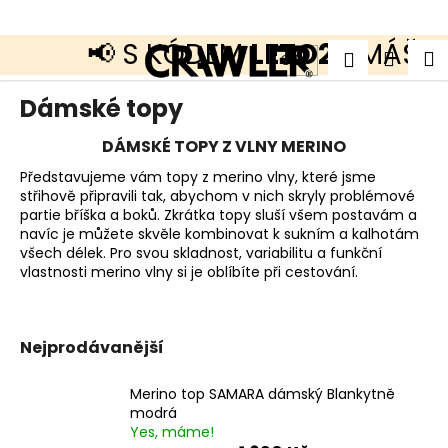
K
o
š
📢 S KÓDEM
LETO20
MÁŠ SL
Přejít
Zpět
Zpět
Náku
M
Přihlášen
í
CZK
na
k
obsah
košík
C
Dámské topy
o
p
DÁMSKÉ TOPY Z VLNY MERINO
o
t
Představujeme vám topy z merino vlny, které jsme
ř
střihově připravili tak, abychom v nich skryly problémové
e
partie bříška a boků. Zkrátka topy sluší všem postavám a
b
u
navíc je můžete skvěle kombinovat k sukním a kalhotám
j
všech délek. Pro svou skladnost, variabilitu a funkční
e
vlastnosti merino vlny si je oblíbíte při cestování.
t
e
n
a
Nejprodávanější
j
í
t
Merino top SAMARA dámský Blankytně
?
modrá
Yes, máme!