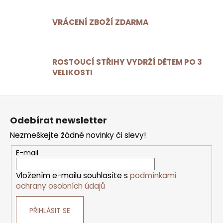
c
í
VRÁCENÍ ZBOŽÍ ZDARMA
p
r
v
ROSTOUCÍ STŘIHY VYDRŽÍ DĚTEM PO 3
k
VELIKOSTI
y
v
ý
Z
p
á
p
i
Odebírat newsletter
a
s
t
Nezmeškejte žádné novinky či slevy!
u
í
E-mail
Vložením e-mailu souhlasíte s
podmínkami
ochrany osobních údajů
PŘIHLÁSIT SE