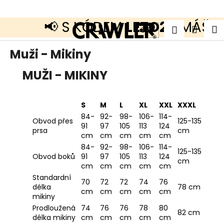
K
o
š
📢 S KÓDEM
LETO20
MÁŠ SL
Přejít
Zpět
Zpět
Náku
M
Přihlášen
í
CZK
na
k
obsah
košík
C
Muži - Mikiny
o
p
MUŽI - MIKINY
o
t
ř
e
S
M
L
XL
XXL
XXXL
b
84-
92-
98-
106-
114-
u
Obvod přes
125-135
j
91
97
105
113
124
prsa
cm
e
cm
cm
cm
cm
cm
t
84-
92-
98-
106-
114-
e
125-135
Obvod boků
91
97
105
113
124
n
cm
cm
cm
cm
cm
cm
a
j
Standardní
70
72
72
74
76
í
délka
78 cm
cm
cm
cm
cm
cm
t
mikiny
?
Prodloužená
74
76
76
78
80
82 cm
délka mikiny
cm
cm
cm
cm
cm