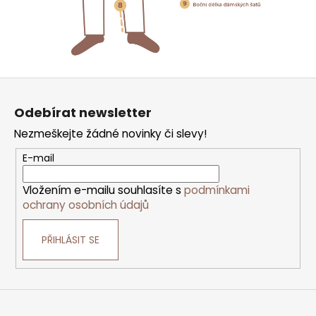
Z
á
p
Odebírat newsletter
a
t
Nezmeškejte žádné novinky či slevy!
í
E-mail
Vložením e-mailu souhlasíte s
podmínkami
ochrany osobních údajů
PŘIHLÁSIT SE