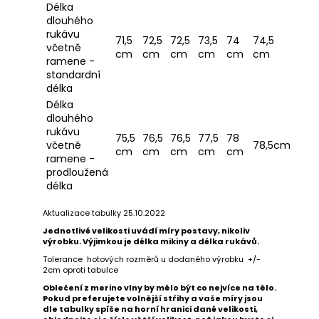
Délka
dlouhého
HLEDAT
rukávu
71,5
72,5
72,5
73,5
74
74,5
včetně
cm
cm
cm
cm
cm
cm
ramene -
standardní
délka
D
Délka
o
dlouhého
p
rukávu
75,5
76,5
76,5
77,5
78
o
včetně
78,5cm
cm
cm
cm
cm
cm
r
ramene -
u
prodloužená
délka
č
u
Aktualizace tabulky 25.10.2022
j
Jednotlivé velikosti uvádí míry postavy, nikoliv
e
výrobku. Výjimkou je délka mikiny a délka rukávů.
m
Tolerance hotových rozměrů u dodaného výrobku +/-
e
2cm oproti tabulce
Oblečení z merino vlny by mělo být co nejvíce na tělo.
Pokud preferujete volnější střihy a vaše míry jsou
DÁMSKÉ
dle tabulky spíše na horní hranici dané velikosti,