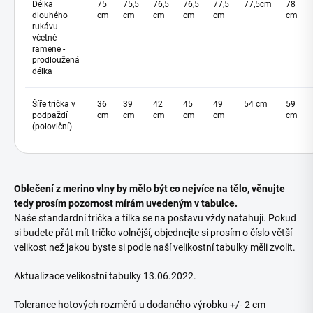
Délka
75
75,5
76,5
76,5
77,5
77,5cm
78
dlouhého
cm
cm
cm
cm
cm
cm
rukávu
včetně
ramene -
prodloužená
délka
Šíře trička v
36
39
42
45
49
54 cm
59
podpaždí
cm
cm
cm
cm
cm
cm
(poloviční)
Oblečení z merino vlny by mělo být co nejvíce na tělo, věnujte
tedy prosím pozornost mírám uvedeným v tabulce.
Naše standardní trička a tílka se na postavu vždy natahují. Pokud
si budete přát mít tričko volnější, objednejte si prosím o číslo větší
velikost než jakou byste si podle naší velikostní tabulky měli zvolit.
Aktualizace velikostní tabulky 13.06.2022.
Tolerance hotových rozměrů u dodaného výrobku +/- 2 cm