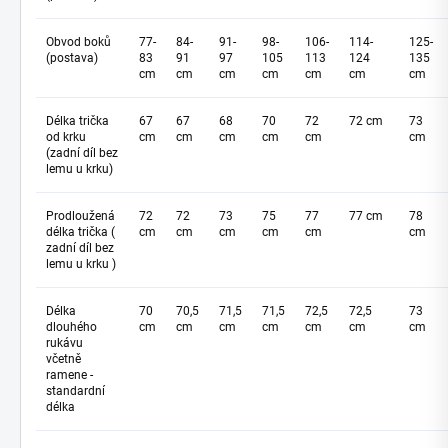
Obvod boků
77-
84-
91-
98-
106-
114-
125-
(postava)
83
91
97
105
113
124
135
cm
cm
cm
cm
cm
cm
cm
Délka trička
67
67
68
70
72
72 cm
73
od krku
cm
cm
cm
cm
cm
cm
(zadní díl bez
lemu u krku)
Prodloužená
72
72
73
75
77
77 cm
78
délka trička (
cm
cm
cm
cm
cm
cm
zadní díl bez
lemu u krku )
Délka
70
70,5
71,5
71,5
72,5
72,5
73
dlouhého
cm
cm
cm
cm
cm
cm
cm
rukávu
včetně
ramene -
standardní
délka