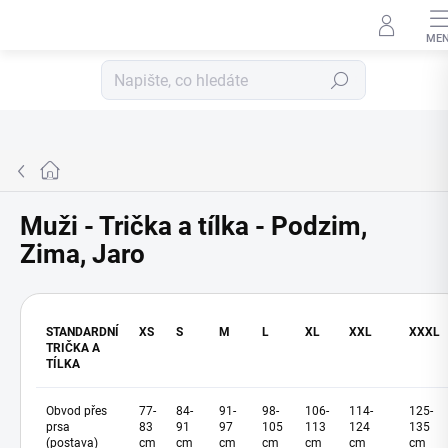
 S KÓDEM
LETO20
MÁŠ SLEVU 20%
Přejít
na
Hledat
obsah
Domů
Muži - Trička a tílka - Podzim,
Zima, Jaro
STANDARDNÍ
XS
S
M
L
XL
XXL
XXXL
TRIČKA A
TÍLKA
Obvod přes
77-
84-
91-
98-
106-
114-
125-
prsa
83
91
97
105
113
124
135
(postava)
cm
cm
cm
cm
cm
cm
cm