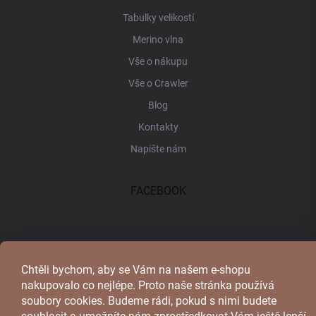
Tabulky velikostí
Merino vlna
Vše o nákupu
Vše o Crawler
Blog
Kontakty
Napište nám
FACEBOOK
Chtěli bychom, aby se Vám na našem e-shopu
nakupovalo co nejlépe. Proto naše stránka používá
soubory cookies. Budeme rádi, pokud s nimi budete