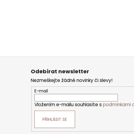
Z
á
p
Odebírat newsletter
a
t
Nezmeškejte žádné novinky či slevy!
í
E-mail
Vložením e-mailu souhlasíte s
podmínkami o
PŘIHLÁSIT SE