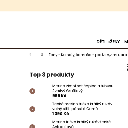
K
o
š
Přejít
Zpět
Zpět
í
na
k
do
do
obsah
obchodu
obchodu
DĚTI
ŽENY
M
Domů
Ženy - Kalhoty, kamaše - podzim,zima,jaro
P
o
s
Top 3 produkty
t
r
a
Merino zimní set čepice a tubusu
n
2vrstvý Grafitový
n
999 Kč
í
Tenké merino tričko krátký rukáv
p
volný střih pánské Černé
a
1 390 Kč
n
MERINO ZIMNÍ SET ČEPICE A TUBUSU
e
2VRSTVÝ GRAFITOVÝ
Merino tričko krátký rukáv tenké
l
Antracitová