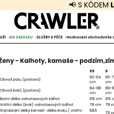
📢 S KÓDEM
LET
Co potřebujete najít?
UŽI
NA ZAKÁZKU
SLUŽBY A PÉČE
Hodnocení obchodu
Vše 
HLEDAT
Ženy - Kalhoty, kamaše - podzim,zi
Doporučujeme
XS
S
60-64
65-7
Obvod pasu (postava)
cm
cm
84-88
89-
Obvod boků (postava)
cm
cm
Boční délka volnočasových kalhot
105 cm
105 
TENKÉ MERINO TRIČKO KRÁTKÝ RUKÁV
MERINO TRIČKO 
Vnitřní délka (krok) volnočasových kalhot
78 cm
78 
VOLNÝ STŘIH PÁNSKÉ ČERNÉ
ANTRACITOVÁ
Standardní délka kamaší- délka kroku ( vnitřní
68,5
70 