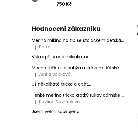
999 Kč
750 Kč
Hodnocení zákazníků
Merino mikina na zip se stojáčkem dětská Ovečky
Petra
|
Hodnocení produktu je 5 z 5 hvězdiček.
Velmi příjemná mikinka, na...
Merino tričko s dlouhým rukávem dětské - na zakázku
Adéla Bobková
|
Hodnocení produktu je 5 z 5 hvězdiček.
Už několikáté tričko a opět...
Tenké merino tričko krátký rukáv dámské Černé
Pavlína Navrátilová
|
Hodnocení produktu je 5 z 5 hvězdiček.
Jsem velmi spokojena.