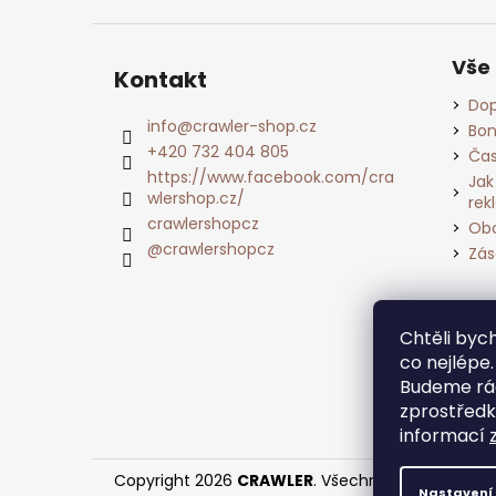
Vše
Kontakt
Dop
info
@
crawler-shop.cz
Bon
+420 732 404 805
Čas
https://www.facebook.com/cra
Jak
wlershop.cz/
rek
crawlershopcz
Obc
@crawlershopcz
Zás
Chtěli by
co nejlépe
Budeme rád
zprostředk
informací
Copyright 2026
CRAWLER
. Všechna práva vyhraz
Nastavení