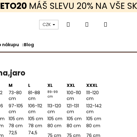
O20
MÁŠ SLEVU 20% NA VŠE SKLAD
Hledat
Přihlášení
Nákupní
CZK
o nákupu
Blog
košík
ma,jaro
M
L
XL
XXL
XXXL
89-99
2
73-80
81-88
100-110
111-120
cm
cm
cm
cm
cm
96
97-105
106-112
113-120
121-131
132-142
cm
cm
cm
cm
cm
cm
105 cm
105 cm
105 cm
105 cm
105 cm
KRÁTKÝ RUKÁV TENKÉ
cm
78 cm
78 cm
80 cm
80 cm
80 cm
72,5
74,5
cm
75 cm
75 cm
76 cm