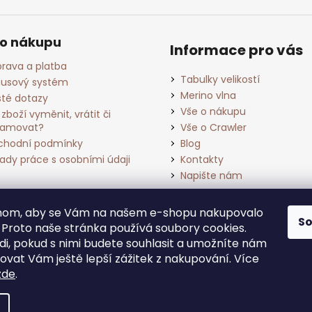
 o nákupu
Informace pro vás
rava a platba
Tabulky velikostí
usový systém
Merino vlna
té dotazy
Vše o nákupu
 zboží vyměnit, vrátit či
lamovat?
Vše o Crawler
hodní podmínky
Blog
ady práce s osobními údaji
Kontakty
Napište nám
chom, aby se Vám na našem e-shopu nakupovalo
S
. Proto naše stránka používá soubory cookies.
i, pokud s nimi budete souhlasit a umožníte nám
ovat Vám ještě lepší zážitek z nakupování.
Více
zde
.
ena.