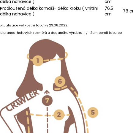
1 390 Kč
750 Kč
délka nohavice )
cm
Prodloužená délka kamaší- délka kroku ( vnitřní
76,5
78 
délka nohavice )
cm
Aktualizace velikostní tabulky 23.08.2022.
Tolerance hotových rozměrů u dodaného výrobku +/- 2cm oproti tabulce