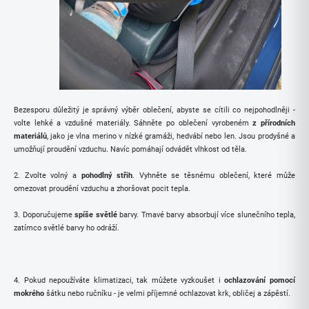
Bezesporu důležitý je správný výběr oblečení, abyste se cítili co nejpohodlněji -
volte lehké a vzdušné materiály. Sáhněte po oblečení vyrobeném
z přírodních
materiálů
, jako je vlna merino v nízké gramáži, hedvábí nebo len. Jsou prodyšné a
umožňují proudění vzduchu. Navíc pomáhají odvádět vlhkost od těla.
2. Zvolte volný a
pohodlný střih
. Vyhněte se těsnému oblečení, které může
omezovat proudění vzduchu a zhoršovat pocit tepla.
3. Doporučujeme
spíše světlé
barvy. Tmavé barvy absorbují více slunečního tepla,
zatímco světlé barvy ho odráží.
4. Pokud nepoužíváte klimatizaci, tak můžete vyzkoušet i
ochlazování pomocí
mokrého
šátku nebo ručníku - je velmi příjemné ochlazovat krk, obličej a zápěstí.