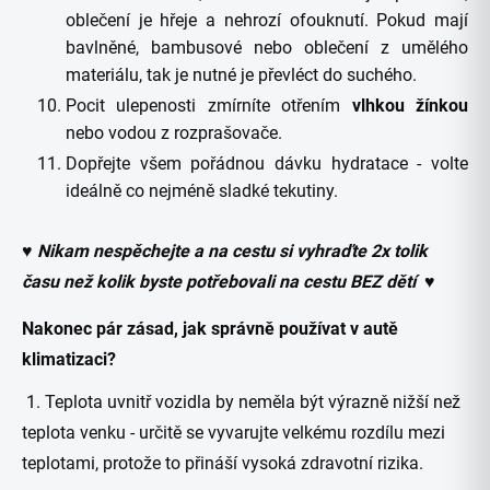
oblečení je hřeje a nehrozí ofouknutí. Pokud mají
bavlněné, bambusové nebo oblečení z umělého
materiálu, tak je nutné je převléct do suchého.
Pocit ulepenosti zmírníte otřením
vlhkou žínkou
nebo vodou z rozprašovače.
Dopřejte všem pořádnou dávku hydratace - volte
ideálně co nejméně sladké tekutiny.
♥ Nikam nespěchejte a na cestu si vyhraďte 2x tolik
času než kolik byste potřebovali na cestu BEZ dětí ♥
Nakonec pár zásad, jak správně používat v autě
klimatizaci?
1. Teplota uvnitř vozidla by neměla být výrazně nižší než
teplota venku - určitě se vyvarujte velkému rozdílu mezi
teplotami, protože to přináší vysoká zdravotní rizika.