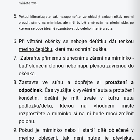
můžete
zde.
Pokud klimatizujete, tak nezapomeňte, že chladný vzduch nikdy nesmí
proudit přímo na miminko, ale měl by být směrován na přední sklo, po
kterém se bude ideálně rozmisťovat do celého interiéru auta.
Při větrání okénky se nebojte děťátku dát tenkou
merino čepičku
, která mu ochrání ouška.
Zabraňte přímému slunečnímu záření na miminko -
buď sluneční clonou nebo např. plenou zavřenou do
okénka.
Zastavte ve stínu a dopřejte si
protažení a
odpočinek
. Čas využijte k vyvětrání auta a protažení
končetin. Ideální je mít trvale v kufru auta
podložku/deku, kterou na vhodném místě
rozprostřete a miminko si na ní bude moci změnit
polohu.
Pokud je miminko nebo i starší dítě oblečené v
merino oblečení, tak není nutné je převlékat,