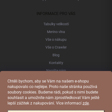
INFORMACE PRO VÁS
Tabulky velikostí
Merino vlna
Vše o nákupu
Vše o Crawler
Blog
Kontakty
Napište nám
Chtěli bychom, aby se Vám na našem e-shopu
FACEBOOK
nakupovalo co nejlépe. Proto naše stránka používá
soubory cookies. Budeme rádi, pokud s nimi budete
souhlasit a umožníte nám zprostředkovat Vám ještě
lepší zážitek z nakupování.
Více informací
zde
.