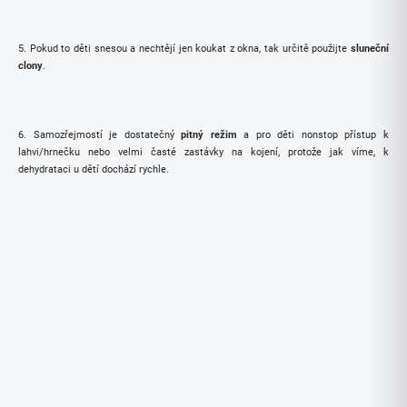
5. Pokud to děti snesou a nechtějí jen koukat z okna, tak určitě použijte
sluneční
clony
.
6. Samozřejmostí je dostatečný
pitný režim
a pro děti nonstop přístup k
lahvi/hrnečku nebo velmi časté zastávky na kojení, protože jak víme, k
dehydrataci u dětí dochází rychle.