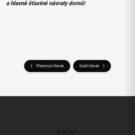
a hlavně šťastné návraty domů!
Předchozí článek
Další článek
Z
á
p
a
t
í
KONTAKT