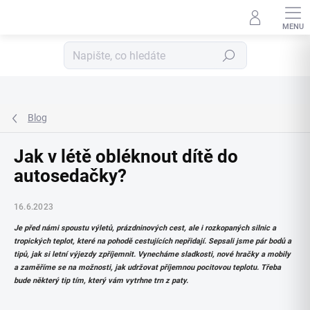
📢 S KÓDEM
LETO20
MÁŠ SLEVU 
Přejít
na
Hledat
obsah
Blog
Jak v létě obléknout dítě do
autosedačky?
16.6.2023
Je před námi spoustu výletů, prázdninových cest, ale i rozkopaných silnic a
tropických teplot, které na pohodě cestujících nepřidají. Sepsali jsme pár bodů a
tipů, jak si letní výjezdy zpříjemnit. Vynecháme sladkosti, nové hračky a mobily
a zaměříme se na možnosti, jak udržovat příjemnou pocitovou teplotu. Třeba
bude některý tip tím, který vám vytrhne trn z paty.