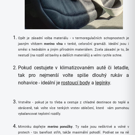
Opět je zásadní volba materiálu - v termoregulačních schopnostech je
jasným vítězem
merino vlna
v tenké, celoroční gramáži. Ideální jsou i
směsi s hedvábím a jiným přírodním materiálem. Zcela zásadní je to, že
nestudí (na rozdíl od bavlny a dalších materiálů) a velmi rychle schne.
Pokud cestujete v klimatizovaném autě či letadle,
tak pro nejmenší volte spíše dlouhý rukáv a
nohavice - ideální je
rostoucí body
a
legínky
.
Vrstvěte - pokud je to třeba a cestuje z chladné destinace do teplé a
obráceně, tak volte více tenkých vrstev oblečení, které vám pomohou
vybalancovat teplotní rozdíly.
Miminku dopřejte
merino ponožky
. Ty naše jsou neškrtivé a volné v
prstech - tzv. barefoot střih, takže maximální pohodlí. Podívat se na ně