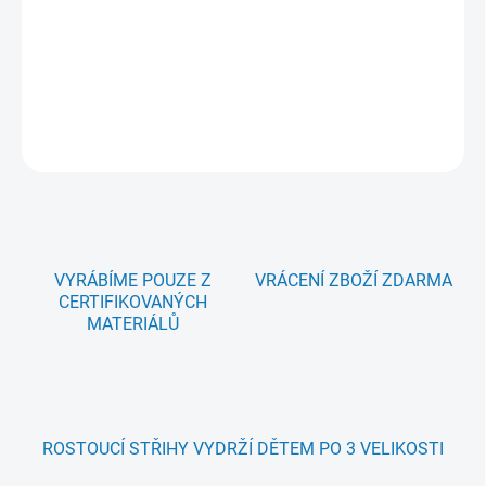
Věnujte pozornost
Tabulce velikostí níže
- není problém provést
ve střihu změny - kontaktujte nás ale ideálně předem.
DETAILNÍ INFORMACE
ZEPTAT SE
HLÍDAT
VYRÁBÍME POUZE Z
VRÁCENÍ ZBOŽÍ ZDARMA
CERTIFIKOVANÝCH
MATERIÁLŮ
ROSTOUCÍ STŘIHY VYDRŽÍ DĚTEM PO 3 VELIKOSTI