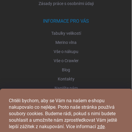
Zásady práce s osobními údaji
INFORMACE PRO VÁS
Tabulky velikostí
Merino vlna
Vše o nákupu
Vše o Crawler
Blog
Kontakty
Napište nám
Chtěli bychom, aby se Vám na našem e-shopu
FACEBOOK
nakupovalo co nejlépe. Proto naše stránka používá
soubory cookies. Budeme rádi, pokud s nimi budete
souhlasit a umožníte nám zprostředkovat Vám ještě
lepší zážitek z nakupování.
Více informací
zde
.