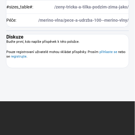
#sizes_table#
:
/zeny-tricka-a-tilka-podzim-zima-jako/
Péče
:
/merino-vlna/pece-a-udrzba-100--merino-vlny/
Diskuze
Buďte první, kdo napíše příspěvek k této položce.
Pouze registrovaní uživatelé mohou vkládat příspěvky. Prosím
přihlaste se
nebo
se
registrujte
.
Z
á
p
a
t
í