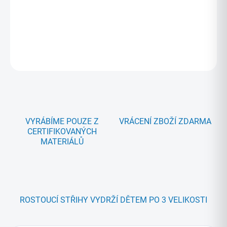
Věnujte pozornost
Tabulce velikostí níže
- není problém provést
ve střihu změny - kontaktujte nás ale ideálně předem.
DETAILNÍ INFORMACE
ZEPTAT SE
HLÍDAT
VYRÁBÍME POUZE Z
VRÁCENÍ ZBOŽÍ ZDARMA
CERTIFIKOVANÝCH
MATERIÁLŮ
ROSTOUCÍ STŘIHY VYDRŽÍ DĚTEM PO 3 VELIKOSTI