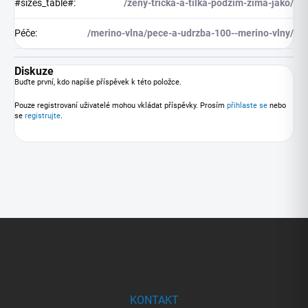
#sizes_table#
:
/zeny-tricka-a-tilka-podzim-zima-jako/
Péče
:
/merino-vlna/pece-a-udrzba-100--merino-vlny/
Diskuze
Buďte první, kdo napíše příspěvek k této položce.
Pouze registrovaní uživatelé mohou vkládat příspěvky. Prosím
přihlaste se
nebo
se
registrujte
.
Z
á
p
a
t
í
KONTAKT