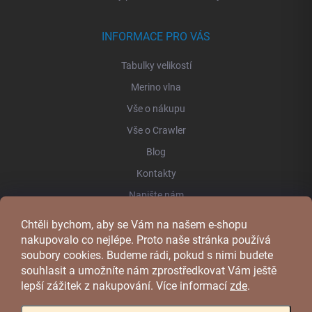
INFORMACE PRO VÁS
Tabulky velikostí
Merino vlna
Vše o nákupu
Vše o Crawler
Blog
Kontakty
Napište nám
Chtěli bychom, aby se Vám na našem e-shopu
FACEBOOK
nakupovalo co nejlépe. Proto naše stránka používá
soubory cookies. Budeme rádi, pokud s nimi budete
souhlasit a umožníte nám zprostředkovat Vám ještě
lepší zážitek z nakupování.
Více informací
zde
.