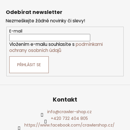
Z
á
p
Odebírat newsletter
a
t
Nezmeškejte žádné novinky či slevy!
í
E-mail
Vložením e-mailu souhlasíte s
podmínkami
ochrany osobních údajů
PŘIHLÁSIT SE
Kontakt
info
@
crawler-shop.cz
+420 732 404 805
https://www.facebook.com/crawlershop.cz/