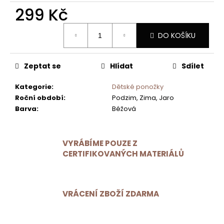
ZIMNÍ
299 Kč
SET
ČEPICE
A
Měrná
DO KOŠÍKU
TUBUSU
cena:
2VRSTVÝ
GRAFITOVÝ
999
Zeptat se
Hlídat
Sdílet
Kč
Kategorie
:
Dětské ponožky
Roční období
:
Podzim, Zima, Jaro
Barva
:
Béžová
VYRÁBÍME POUZE Z
CERTIFIKOVANÝCH MATERIÁLŮ
VRÁCENÍ ZBOŽÍ ZDARMA