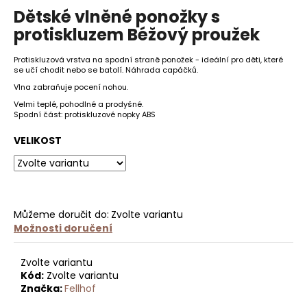
hodnocení
Dětské vlněné ponožky s
produktu
je
protiskluzem Béžový proužek
HLEDAT
0,0
z
Protiskluzová vrstva na spodní straně ponožek - ideální pro děti, které
5
se učí chodit nebo se batolí. Náhrada capáčků.
hvězdiček.
Vlna zabraňuje pocení nohou.
D
o
Velmi teplé, pohodlné a prodyšné.
Spodní část: protiskluzové nopky ABS
p
o
VELIKOST
r
u
č
u
j
Můžeme doručit do:
Zvolte variantu
e
Možnosti doručení
m
e
Zvolte variantu
Kód:
Zvolte variantu
Značka:
Fellhof
MERINO