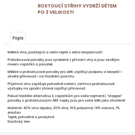
ROSTOUCÍ STŘIHY VYDRŽÍ DĚTEM
PO 3 VELIKOSTI
Popis
Měkká vlna, poddajná a velmi teplá s extra bezpečností
Protiskluzové ponožky jsou vyrobené z přírodní vlny a jsou skvělým
mixem capáčků a ponožek.
Měkké a protiskluzové ponožky pro děti zajišťují podporu a bezpečí -
skvělá přilnavost i na hladkém povrchu.
Příjemná vlna zajišťuje pohodlné nošení, zatímco protiskluzové
výstupky na spodní straně zajišťují přilnavost.
Pokud hledáte alternativu k capáčkům pro vaše nejmenší, "stopper"
ponožky s protiskluzovými ABS nopky jsou pro vaše děti jako stvořené!
Materiál: 40% vlna alpaka, 30% vlna, 15% polyamid, 14% viskoza, 1%
elastan
Teplé, pohodlné a prodyšné
Elastický lem