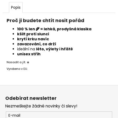
Popis
Proč ji budete chtít nosit pořád
100 % len 🌾 = lehká, prodyšná klasika
kšilt proti slunci
krytí krku navíc
zavazování, co drží
ideální na
léto, výlety i hřiště
unisex střih
Nasadit a jít. ☀️
Vyrobeno v EU.
Z
á
p
Odebírat newsletter
a
t
Nezmeškejte žádné novinky či slevy!
í
E-mail