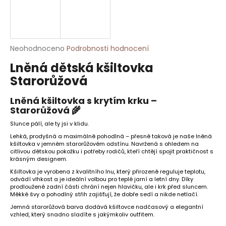
HLEDAT
Průměrné
Neohodnoceno
Podrobnosti hodnocení
hodnocení
Lněná dětská kšiltovka
D
produktu
je
o
Starorůžová
0,0
p
z
o
Lněná kšiltovka s krytím krku –
5
Starorůžová 🌾
r
hvězdiček.
u
Slunce pálí, ale ty jsi v klidu.
č
Lehká, prodyšná a maximálně pohodlná – přesně taková je naše lněná
u
kšiltovka v jemném starorůžovém odstínu. Navržená s ohledem na
citlivou dětskou pokožku i potřeby rodičů, kteří chtějí spojit praktičnost s
j
krásným designem.
e
Kšiltovka je vyrobena z kvalitního lnu, který přirozeně reguluje teplotu,
m
odvádí vlhkost a je ideální volbou pro teplé jarní a letní dny. Díky
prodloužené zadní části chrání nejen hlavičku, ale i krk před sluncem.
e
Měkké švy a pohodlný střih zajišťují, že dobře sedí a nikde netlačí.
Jemná starorůžová barva dodává kšiltovce nadčasový a elegantní
vzhled, který snadno sladíte s jakýmkoliv outfitem.
DÁMSKÉ