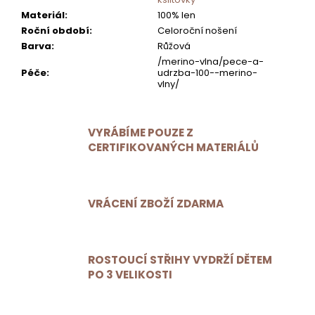
Materiál
:
100% len
Roční období
:
Celoroční nošení
Barva
:
Růžová
/merino-vlna/pece-a-
Péče
:
udrzba-100--merino-
vlny/
VYRÁBÍME POUZE Z
CERTIFIKOVANÝCH MATERIÁLŮ
VRÁCENÍ ZBOŽÍ ZDARMA
ROSTOUCÍ STŘIHY VYDRŽÍ DĚTEM
PO 3 VELIKOSTI