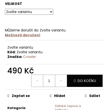
MERINO
VELIKOST
TRIKO
-
NA
ZAKÁZKU
2
090
Můžeme doručit do:
Zvolte variantu
Kč
Možnosti doručení
Zvolte variantu
Kód:
Zvolte variantu
Značka:
Crawler
490 Kč
Měrná
DO KOŠÍKU
cena:
Zeptat se
Hlídat
Sdílet
Dětské čepice a
Kategorie
:
kšiltovky