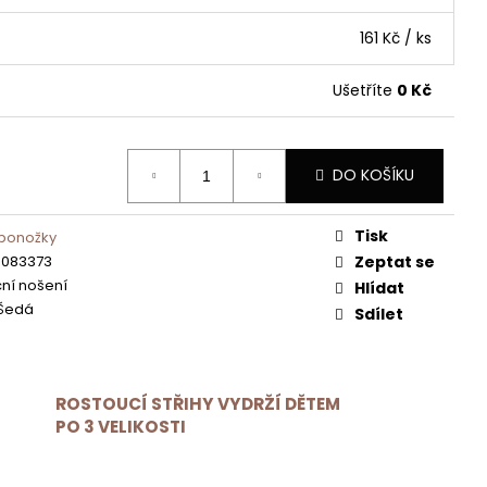
161 Kč
/ ks
Ušetříte
0 Kč
DO KOŠÍKU
Tisk
 ponožky
8083373
Zeptat se
ní nošení
Hlídat
 Šedá
Sdílet
ROSTOUCÍ STŘIHY VYDRŽÍ DĚTEM
PO 3 VELIKOSTI