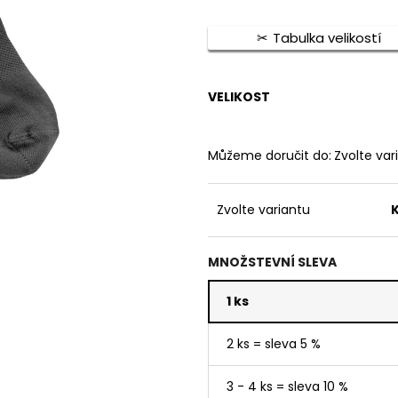
1 390 Kč
750 Kč
Tabulka velikostí
VELIKOST
Můžeme doručit do:
Zvolte var
Zvolte variantu
MNOŽSTEVNÍ SLEVA
1 ks
2 ks = sleva 5 %
3 - 4 ks = sleva 10 %