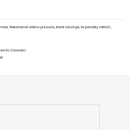
ímala. Nekonečné vlákno je kouzlo, které zaručuje, že ponožky netlačí,
led EU číslování.
é!