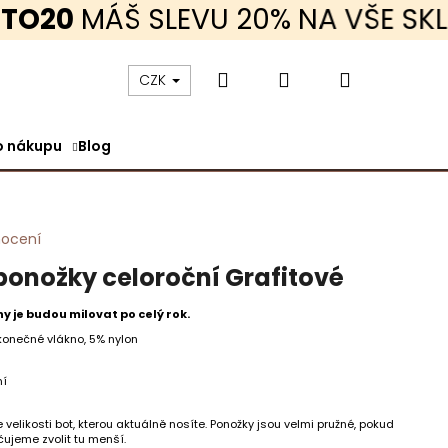
20
MÁŠ SLEVU 20% NA VŠE SKLADE
Hledat
Přihlášení
Nákupní
CZK
o nákupu
Blog
košík
nocení
ponožky celoroční Grafitové
y je budou milovat po celý rok.
konečné vlákno, 5% nylon
ní
KRÁTKÝ RUKÁV TENKÉ
 velikosti bot, kterou aktuálně nosíte. Ponožky jsou velmi pružné, pokud
čujeme zvolit tu menší.