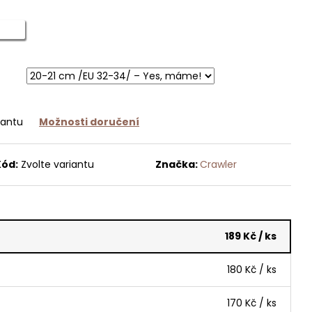
iantu
Možnosti doručení
Kód:
Zvolte variantu
Značka:
Crawler
189 Kč
/ ks
180 Kč
/ ks
170 Kč
/ ks