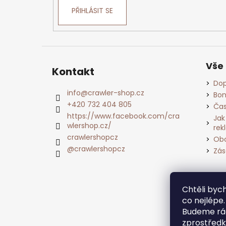
PŘIHLÁSIT SE
Vše
Kontakt
Dop
info
@
crawler-shop.cz
Bon
+420 732 404 805
Čas
https://www.facebook.com/cra
Jak
wlershop.cz/
rek
crawlershopcz
Obc
@crawlershopcz
Zás
Chtěli by
co nejlépe
Budeme rád
zprostředk