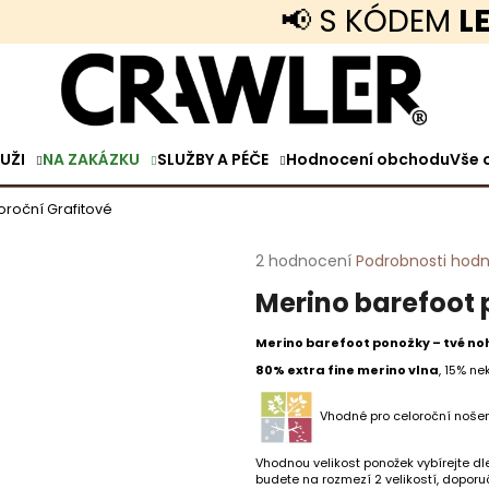
📢 S KÓDEM
LETO
Co potřebujete najít?
UŽI
NA ZAKÁZKU
SLUŽBY A PÉČE
Hodnocení obchodu
Vše 
HLEDAT
oroční Grafitové
Průměrné
2 hodnocení
Podrobnosti hod
Doporučujeme
hodnocení
Merino barefoot 
produktu
je
4,5
Merino barefoot ponožky – tvé noh
z
80% extra fine merino vlna
, 15% ne
5
hvězdiček.
Vhodné pro celoroční noše
TENKÉ MERINO TRIČKO KRÁTKÝ RUKÁV
MERINO TRIČKO 
VOLNÝ STŘIH PÁNSKÉ ČERNÉ
ANTRACITOVÁ
Vhodnou velikost ponožek vybírejte dle
budete na rozmezí 2 velikostí, doporu