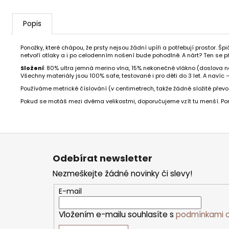
Popis
Ponožky, které chápou, že prsty nejsou žádní upíři a potřebují prostor. Š
netvoří otlaky a i po celodenním nošení bude pohodlně. A nárt? Ten se p
Složení
: 80% ultra jemná merino vlna, 15% nekonečné vlákno (doslova 
Všechny materiály jsou 100% safe, testované i pro děti do 3 let. A navíc
Používáme metrické číslování (v centimetrech, takže žádné složité převod
Pokud se motáš mezi dvěma velikostmi, doporučujeme vzít tu menší. Ponož
Z
á
p
Odebírat newsletter
a
t
Nezmeškejte žádné novinky či slevy!
í
E-mail
Vložením e-mailu souhlasíte s
podmínkami o