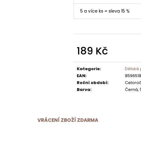
5 a více ks = sleva 15 %
189 Kč
Měrná
cena:
Kategorie
:
Dětské
EAN
:
859651
Roční období
:
Celoroč
Barva
:
Černá,
VRÁCENÍ ZBOŽÍ ZDARMA