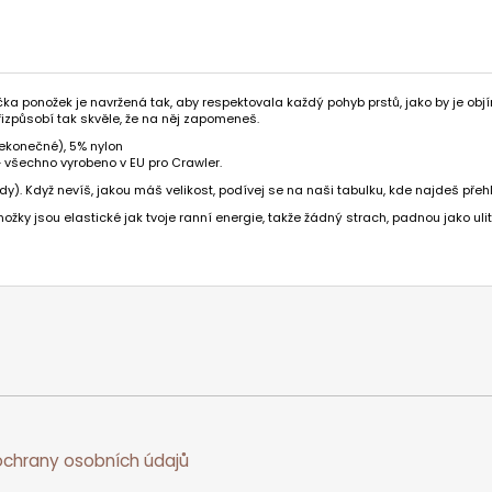
pička ponožek je navržená tak, aby respektovala každý pohyb prstů, jako by je obj
řizpůsobí tak skvěle, že na něj zapomeneš.
nekonečné), 5% nylon
 – všechno vyrobeno v EU pro Crawler.
y). Když nevíš, jakou máš velikost, podívej se na naši tabulku, kde najdeš přeh
ky jsou elastické jak tvoje ranní energie, takže žádný strach, padnou jako ulit
chrany osobních údajů