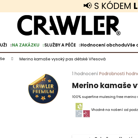
📢 S KÓDEM
LET
Co potřebujete najít?
UŽI
NA ZAKÁZKU
SLUŽBY A PÉČE
Hodnocení obchodu
Vše 
HLEDAT
aše
Merino kamaše vysoký pas dětské Vřesová
Průměrné
1 hodnocení
Podrobnosti hodn
Doporučujeme
hodnocení
Merino kamaše v
produktu
je
5,0
100% superfine mulesing free merino vln
z
5
Vhodné na nošení od po
hvězdiček.
TENKÉ MERINO TRIČKO KRÁTKÝ RUKÁV
MERINO TRIČKO 
VOLNÝ STŘIH PÁNSKÉ ČERNÉ
ANTRACITOVÁ