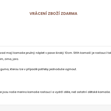
VRÁCENÍ ZBOŽÍ ZDARMA
 zad mají kamaše pružný náplet v pase široký 10cm. Střih kamaší je rostoucí t
, zima, jaro.
 guma, kterou lze v případě potřeby jednoduše vyjmout.
, že jsou naše merino kamaše rostoucí a vydrží déle, než ostatní dětské kamaše