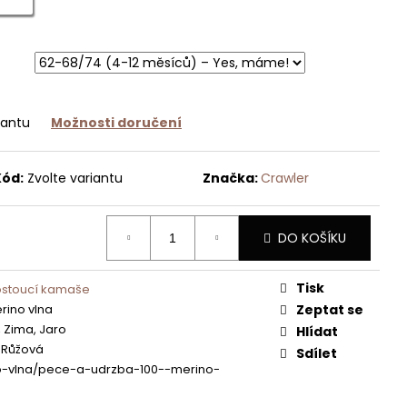
iantu
Možnosti doručení
Kód:
Zvolte variantu
Značka:
Crawler
DO KOŠÍKU
Tisk
ostoucí kamaše
rino vlna
Zeptat se
 Zima, Jaro
Hlídat
, Růžová
Sdílet
o-vlna/pece-a-udrzba-100--merino-