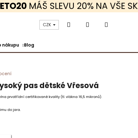
O20
MÁŠ SLEVU 20% NA VŠE SKLAD
Hledat
Přihlášení
Nákupní
CZK
o nákupu
Blog
košík
ocení
ysoký pas dětské Vřesová
a prvotřídní certifikované kvality (tl. vlákna 16,5 mikronů).
dzimu do jara.
KRÁTKÝ RUKÁV TENKÉ