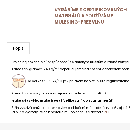
VYRÁBÍME Z CERTIFIKOVANÝCH
MATERIÁLŮ A POUŽÍVÁME
MULESING-FREE VLNU
Popis
Pro co nejdokonalejší přizpůsobení se dětským bříškům a řádné zakrytí
2
Kamaše v gramáži 240 g/m
doporučujeme na nošení v obdobích: podzim
Od velikosti 68-74/80 je v pružném nápletu všita regulovatelná
Kamaše s vysokým pasem šijeme do velikosti 98-104/110.
Naše dětské kamaše jsou třívelikostní. Co to znamená?
Střih využívá pružnosti merino vlny a oblečení má nadměrky, což zajistí
"dlouho vydržely". Více k rostoucímu oblečení se dočtete
ZDE
.
Z