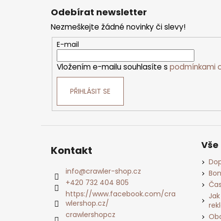
á
p
Odebírat newsletter
a
t
Nezmeškejte žádné novinky či slevy!
í
E-mail
Vložením e-mailu souhlasíte s
podmínkami o
PŘIHLÁSIT SE
Vše
Kontakt
Dop
info
@
crawler-shop.cz
Bon
+420 732 404 805
Čas
https://www.facebook.com/cra
Jak
wlershop.cz/
rek
crawlershopcz
Obc