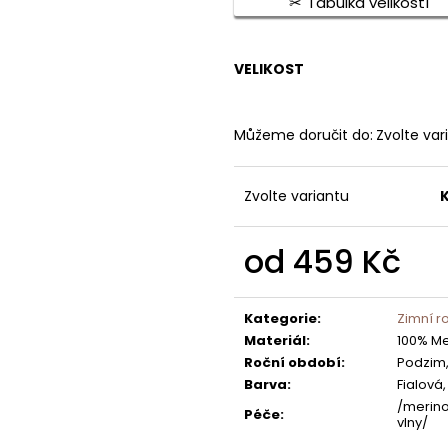
Tabulka velikostí
1 390 Kč
750 Kč
VELIKOST
Můžeme doručit do:
Zvolte var
Zvolte variantu
od
459 Kč
Měrná
cena:
Kategorie
:
Zimní r
Materiál
:
100% Me
Roční období
:
Podzim,
Barva
:
Fialová
/merin
Péče
:
vlny/