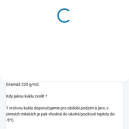
YES, MÁME!
YES, MÁME!
Merino kamaše vysoký
Rostoucí merino žebro
pas dětské Fialový melír
body dlouhý rukáv
dětské Fialový melír
549 Kč
od
779 Kč
od
Detail
Detail
Gramáž 220 g/m2.
Kdy jakou kuklu zvolit ?
1 vrstvou kuklu doporučujeme pro období podzim a jaro, v
zimních měsících je pak vhodná do okolní/pocitové teploty do
-5°C.