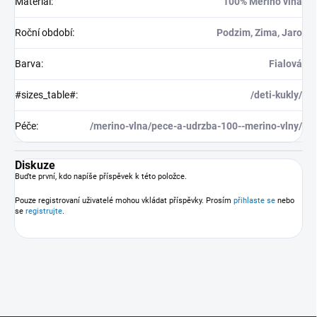
Materiál
:
100% Merino vlna
Roční období
:
Podzim, Zima, Jaro
Barva
:
Fialová
#sizes_table#
:
/deti-kukly/
Péče
:
/merino-vlna/pece-a-udrzba-100--merino-vlny/
Diskuze
Buďte první, kdo napíše příspěvek k této položce.
Pouze registrovaní uživatelé mohou vkládat příspěvky. Prosím
přihlaste se
nebo
se
registrujte
.