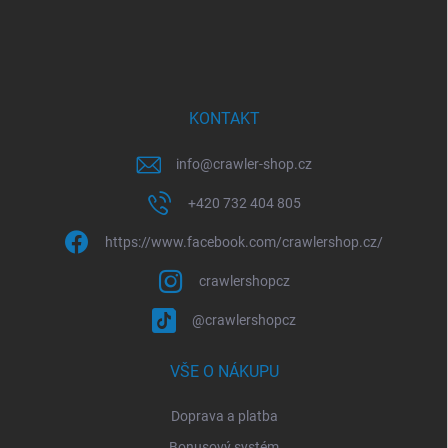
Z
á
p
a
t
í
KONTAKT
info
@
crawler-shop.cz
+420 732 404 805
https://www.facebook.com/crawlershop.cz/
crawlershopcz
@crawlershopcz
VŠE O NÁKUPU
Doprava a platba
Bonusový systém