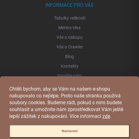
INFORMACE PRO VÁS
Tabulky velikostí
Merino vlna
Vše o nákupu
Vše o Crawler
Blog
Kontakty
Napište nám
Chtěli bychom, aby se Vám na našem e-shopu
FACEBOOK
nakupovalo co nejlépe. Proto naše stránka používá
soubory cookies. Budeme rádi, pokud s nimi budete
souhlasit a umožníte nám zprostředkovat Vám ještě
lepší zážitek z nakupování.
Více informací
zde
.
Nastavení