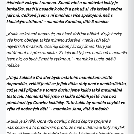
částečně zakryla i ramena. Sundávání a nandávání kukly je
brnkačka, stačí ji nasadit k obočí a pak už si vše krásně sedne
jak má. Celkově jsem s ní mnohem více spokojená, než s
klasickým střihem.“ - maminka Karolína, dítě 3 měsíce
„Kukla se krásně nasazuje, na hlavě drží jak přibitá. Kryje hezky
vše krom obličeje, takže mimino zůstává v teple i při těch
největších mrazech. Oceňuji dlouhý široký límec, který jde
natáhnout až přes ramínka. Z ninja kukly jsem nadšená a nenašla
jsem nic, co bych jí mohla vytknout.“ - maminka Lucie, dítě 3
měsíce
„Ninja kukličku Crawler bych ostatním maminkám určitě
doporučila, zvlášť jestli se jejich dítka rády nosí v nosítku/šátku,
což je náš případ a v tomto duchu jsme kuklu také maximálně
testovali. Momentálně jsme si kuklu oblíbili ještě více než
předchozí typ Crawler kukličky. Tato kukla by neměla chybět ve
výbavě nošených dětí.“ - maminka Jana, dítě 8 měsíců
„Kukla je skvělá. Opravdu oceňuji nápad čepice spojené s
nákrčníkem a to především proto, že mně u dětí vadí holý zátylek.
Zároveň jsem ráda, že dobře kryje čelo. Možnost překrytí nosu je