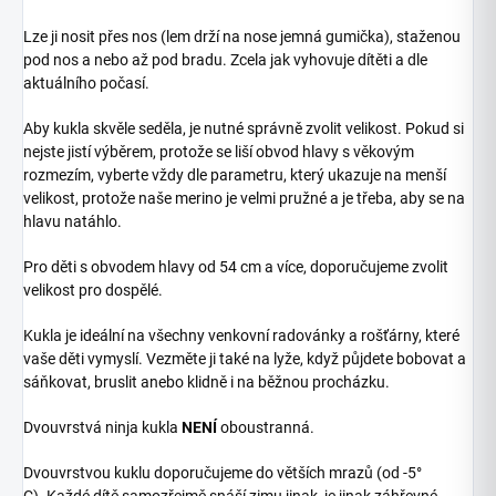
Lze ji nosit přes nos (lem drží na nose jemná gumička), staženou
pod nos a nebo až pod bradu. Zcela jak vyhovuje dítěti a dle
aktuálního počasí.
Aby kukla skvěle seděla, je nutné správně zvolit velikost. Pokud si
nejste jistí výběrem, protože se liší obvod hlavy s věkovým
rozmezím, vyberte vždy dle parametru, který ukazuje na menší
velikost, protože naše merino je velmi pružné a je třeba, aby se na
hlavu natáhlo.
Pro děti s obvodem hlavy od 54 cm a více, doporučujeme zvolit
velikost pro dospělé.
Kukla je ideální na všechny venkovní radovánky a rošťárny, které
vaše děti vymyslí. Vezměte ji také na lyže, když půjdete bobovat a
sáňkovat, bruslit anebo klidně i na běžnou procházku.
Dvouvrstvá ninja kukla
NENÍ
oboustranná.
Dvouvrstvou kuklu doporučujeme do větších mrazů (od -5°