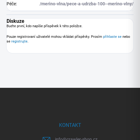
Péče
:
/merino-vlna/pece-a-udrzba-100--merino-vlny/
Diskuze
Buďte první, kdo napíše příspěvek k této položce.
Pouze registrovaní uživatelé mohou vkládat příspěvky. Prosím
přihlaste se
nebo
se
registrujte
.
Z
á
p
a
t
í
KONTAKT
info
@
crawler-shop.cz