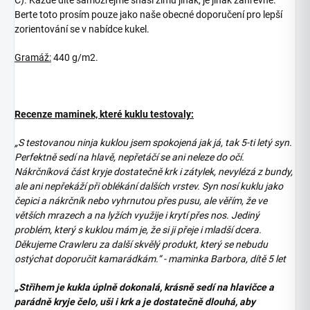
C). Každé dítě samozřejmě snáší zimu jinak, je jinak záhřevné.
Berte toto prosím pouze jako naše obecné doporučení pro lepší
zorientování se v nabídce kukel.
Gramáž:
440 g/m2.
Recenze maminek, které kuklu testovaly:
„S testovanou ninja kuklou jsem spokojená jak já, tak 5-ti letý syn.
Perfektně sedí na hlavě, nepřetáčí se ani neleze do očí.
Nákrčníková část kryje dostatečně krk i zátylek, nevylézá z bundy,
ale ani nepřekáží při oblékání dalších vrstev. Syn nosí kuklu jako
čepici a nákrčník nebo vyhrnutou přes pusu, ale věřím, že ve
větších mrazech a na lyžích využije i krytí přes nos. Jediný
problém, který s kuklou mám je, že si ji přeje i mladší dcera.
Děkujeme Crawleru za další skvělý produkt, který se nebudu
ostýchat doporučit kamarádkám.“ - maminka Barbora, dítě 5 let
„Střihem je kukla úplně dokonalá, krásně sedí na hlavičce a
parádně kryje čelo, uši i krk a je dostatečně dlouhá, aby