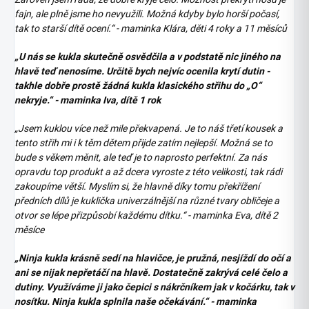
fajn, ale plně jsme ho nevyužili. Možná kdyby bylo horší počasí,
tak to starší dítě ocení.“ - maminka Klára, děti 4 roky a 11 měsíců
„U nás se kukla skutečně osvědčila a v podstatě nic jiného na
hlavě teď nenosíme. Určitě bych nejvíc ocenila krytí dutin -
takhle dobře prostě žádná kukla klasického střihu do „O“
nekryje.“ - maminka Iva, dítě 1 rok
„Jsem kuklou více než mile překvapená. Je to náš třetí kousek a
tento střih mi i k těm dětem přijde zatím nejlepší. Možná se to
bude s věkem měnit, ale teď je to naprosto perfektní. Za nás
opravdu top produkt a až dcera vyroste z této velikosti, tak rádi
zakoupíme větší. Myslím si, že hlavně díky tomu překřížení
předních dílů je kuklička univerzálnější na různé tvary obličeje a
otvor se lépe přizpůsobí každému dítku.“ - maminka Eva, dítě 2
měsíce
„Ninja kukla krásně sedí na hlavičce, je pružná, nesjíždí do očí a
ani se nijak nepřetáčí na hlavě. Dostatečně zakrývá celé čelo a
dutiny. Využíváme ji jako čepici s nákrčníkem jak v kočárku, tak v
nosítku. Ninja kukla splnila naše očekávání.“ - maminka