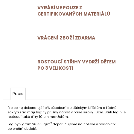
VYRÁBÍME POUZE Z
CERTIFIKOVANÝCH MATERIÁLŮ
VRÁCENÍ ZBOŽÍ ZDARMA
ROSTOUCÍ STŘIHY VYDRŽÍ DĚTEM
PO 3 VELIKOSTI
Popis
Pro co nejdokonalejší přizpůsobení se dětským bříškům a řádné
zakrytí zad mají legíny pružný náplet v pase široký 10cm. Střih legín je
rostoucí také díky 10 cm manžetám.
2
Legíny v gramáži 155 g/m
doporučujeme na nošení v obdobích:
celoroční období.