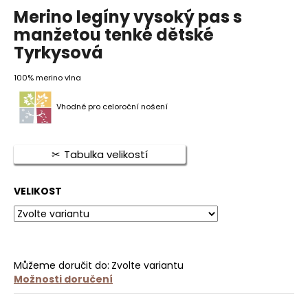
hodnocení
Merino legíny vysoký pas s
produktu
je
manžetou tenké dětské
HLEDAT
5,0
Tyrkysová
z
5
100% merino vlna
hvězdiček.
D
o
Vhodné pro celoroční nošení
p
o
r
Tabulka velikostí
u
č
VELIKOST
u
j
e
m
e
Můžeme doručit do:
Zvolte variantu
Možnosti doručení
MERINO