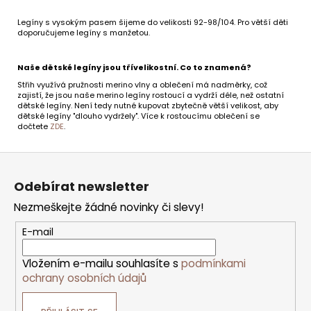
Legíny s vysokým pasem šijeme do velikosti 92-98/104. Pro větší děti
doporučujeme legíny s manžetou.
Naše dětské legíny jsou třívelikostní. Co to znamená?
Střih využívá pružnosti merino vlny a oblečení má nadměrky, což
zajistí, že jsou naše merino legíny rostoucí a vydrží déle, než ostatní
dětské legíny. Není tedy nutné kupovat zbytečně větší velikost, aby
dětské legíny "dlouho vydržely". Více k rostoucímu oblečení se
dočtete
ZDE
.
Z
á
p
Odebírat newsletter
a
t
Nezmeškejte žádné novinky či slevy!
í
E-mail
Vložením e-mailu souhlasíte s
podmínkami
ochrany osobních údajů