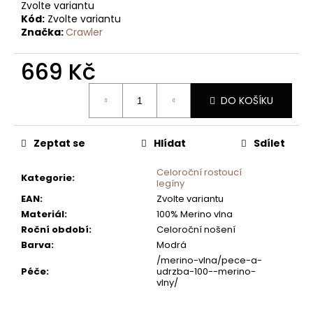
ZIMNÍ
Zvolte variantu
SET
Kód:
Zvolte variantu
ČEPICE
Značka:
Crawler
A
TUBUSU
2VRSTVÝ
669 Kč
GRAFITOVÝ
Měrná
999
DO KOŠÍKU
cena:
Kč
Zeptat se
Hlídat
Sdílet
Celoroční rostoucí
Kategorie
:
legíny
EAN
:
Zvolte variantu
Materiál
:
100% Merino vlna
Roční období
:
Celoroční nošení
Barva
:
Modrá
/merino-vlna/pece-a-
Péče
:
udrzba-100--merino-
vlny/