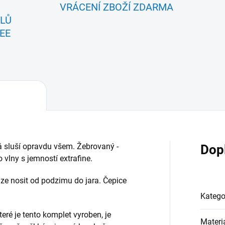
VRÁCENÍ ZBOŽÍ ZDARMA
ÁLŮ
EE
rá sluší opravdu všem. Žebrovaný -
Dop
vlny s jemností extrafine.
 lze nosit od podzimu do jara. Čepice
Katego
teré je tento komplet vyroben, je
Materi