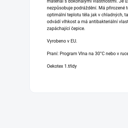
materiál s dokonalými vlastnostmi. Je 
nezpůsobuje podráždění. Má přirozené te
optimální teplotu těla jak v chladných, t
odvádí vlhkost a má antibakteriální vlas
zapáchající čepice.
Vyrobeno v EU.
Praní: Program Vlna na 30°C nebo v ruce
Oekotex 1.třídy