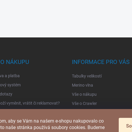
 O NÁKUPU
INFORMACE PRO VÁS
a a platba
Tabulky velikostí
ový systém
Merino vlna
 dotazy
Vše o nákupu
oží vyměnit, vrátit či reklamovat?
Vše o Crawler
dní podmínky
Blog
hom, aby se Vám na našem e-shopu nakupovalo co
 práce s osobními údaji
Kontakty
So
roto naše stránka používá soubory cookies. Budeme
Napište nám