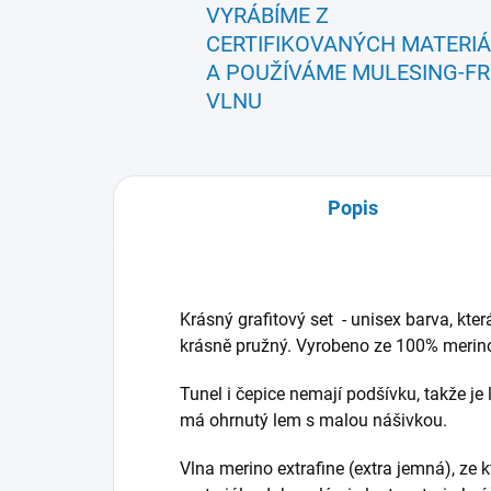
VYRÁBÍME Z
CERTIFIKOVANÝCH MATERI
A POUŽÍVÁME MULESING-FR
VLNU
Popis
Krásný grafitový set - unisex barva, kte
krásně pružný. Vyrobeno ze 100% merino 
Tunel i čepice nemají podšívku, takže je
má ohrnutý lem s malou nášivkou.
Vlna merino extrafine (extra jemná), ze k