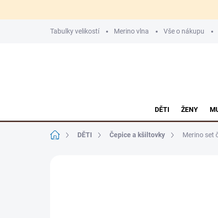
Přejít
Tabulky velikostí
Merino vlna
Vše o nákupu
na
obsah
DĚTI
ŽENY
MU
Domů
DĚTI
Čepice a kšiltovky
Merino set 
Neohodnoceno
Podrobnosti hodnoce