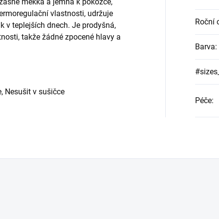
úžasně měkká a jemná k pokožce,
rmoregulační vlastnosti, udržuje
Roční 
ak v teplejších dnech. Je prodyšná,
tnosti, takže žádné zpocené hlavy a
Barva
:
#sizes
, Nesušit v sušičce
Péče
: