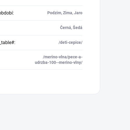
období
:
Podzim, Zima, Jaro
Černá, Šedá
_table#
:
/deti-cepice/
/merino-vlna/pece-a-
udrzba-100--merino-vlny/