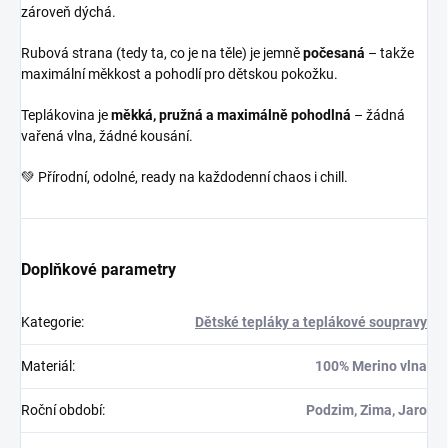
zároveň dýchá.
Rubová strana (tedy ta, co je na těle) je jemně
počesaná
– takže
maximální měkkost a pohodlí pro dětskou pokožku.
Teplákovina je
měkká, pružná a maximálně pohodlná
– žádná
vařená vlna, žádné kousání.
💚 Přírodní, odolné, ready na každodenní chaos i chill.
Doplňkové parametry
Kategorie
:
Dětské tepláky a teplákové soupravy
Materiál
:
100% Merino vlna
Roční období
:
Podzim, Zima, Jaro