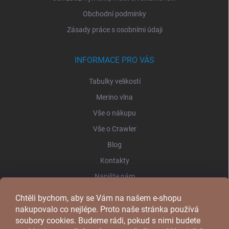
Obchodní podmínky
Zásady práce s osobními údaji
INFORMACE PRO VÁS
Tabulky velikostí
Merino vlna
Vše o nákupu
Vše o Crawler
Blog
Kontakty
Napište nám
Chtěli bychom, aby se Vám na našem e-shopu
FACEBOOK
nakupovalo co nejlépe. Proto naše stránka používá
soubory cookies. Budeme rádi, pokud s nimi budete