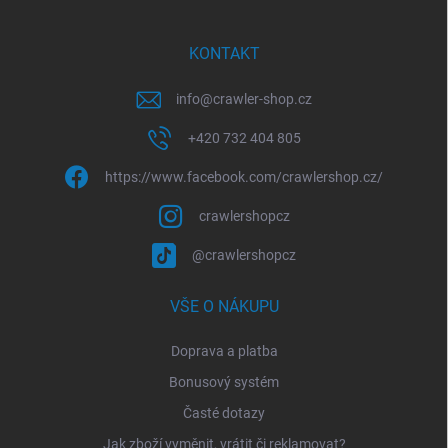
t
í
KONTAKT
info
@
crawler-shop.cz
+420 732 404 805
https://www.facebook.com/crawlershop.cz/
crawlershopcz
@crawlershopcz
VŠE O NÁKUPU
Doprava a platba
Bonusový systém
Časté dotazy
Jak zboží vyměnit, vrátit či reklamovat?