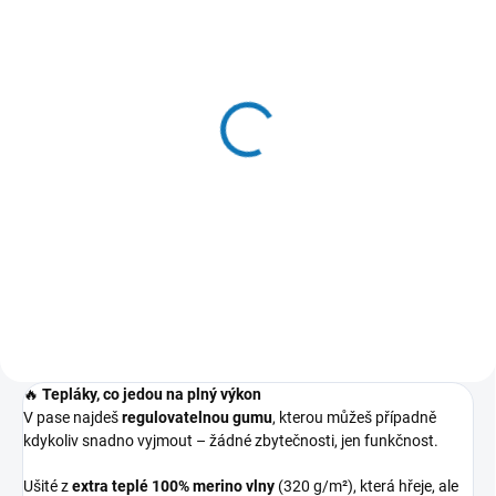
YES, MÁME!
YES, MÁME!
Merino tepláková mikina
Softshellová bunda
přes hlavu dětská
tenká dětská Chameleon
Mechová
18/12
999 Kč
od
1 149 Kč
od
Detail
Detail
🔥
Tepláky, co jedou na plný výkon
V pase najdeš
regulovatelnou gumu
, kterou můžeš případně
kdykoliv snadno vyjmout – žádné zbytečnosti, jen funkčnost.
Ušité z
extra teplé 100% merino vlny
(320 g/m²), která hřeje, ale