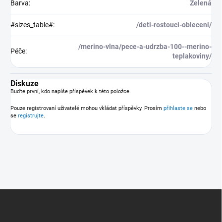
Barva
:
Zelená
#sizes_table#
:
/deti-rostouci-obleceni/
/merino-vlna/pece-a-udrzba-100--merino-
Péče
:
teplakoviny/
Diskuze
Buďte první, kdo napíše příspěvek k této položce.
Pouze registrovaní uživatelé mohou vkládat příspěvky. Prosím
přihlaste se
nebo
se
registrujte
.
Z
á
p
a