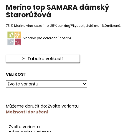
hodnocení
Merino top SAMARA dámský
produktu
je
Starorůžová
HLEDAT
0,0
z
75 % Merino vlna extrafine, 25% Lenzing™Lyocell, tl.vlákna 16,0mikronů.
5
hvězdiček.
D
Vhodné pro celoroční nošení
o
p
o
Tabulka velikostí
r
u
VELIKOST
č
u
j
e
m
Můžeme doručit do:
Zvolte variantu
e
Možnosti doručení
Zvolte variantu
DÁMSKÉ