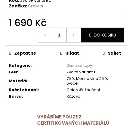
Kód:
Zvolte variantu
MERINO
TRIKO
Značka:
Crawler
-
NA
1 690 Kč
ZAKÁZKU
2
Měrná
090
DO KOŠÍKU
cena:
Kč
Zeptat se
Hlídat
Sdílet
Kategorie
:
Dámské topy
EAN
:
Zvolte variantu
75 % Merino vlna 25 %
Materiál
:
Lyocell
Roční období
:
Celoroční nošení
Barva
:
Růžová
VYRÁBÍME POUZE Z
CERTIFIKOVANÝCH MATERIÁLŮ