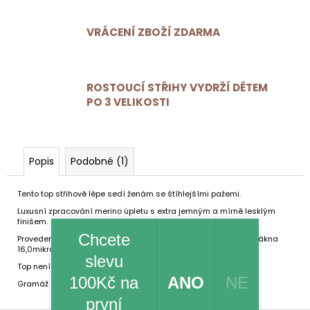
VRÁCENÍ ZBOŽÍ ZDARMA
ROSTOUCÍ STŘIHY VYDRŽÍ DĚTEM
PO 3 VELIKOSTI
Popis
Podobné (1)
Tento top střihově lépe sedí ženám se štíhlejšími pažemi.
Luxusní zpracování merino úpletu s extra jemným a mírně lesklým
finišem.
Chcete
Provedení 75 % Merino vlna extrafine, 25% Lenzing™Lyocell, tl.vlákna
16,0mikronů.
slevu
Top není z lícu opatřen žádnou brandovou etiketou.
100Kč na
ANO
NE
Gramáž 160 g/m2.
první