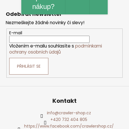
Z
nákup?
á
p
Odebírat newsletter
a
t
Nezmeškejte žádné novinky či slevy!
í
E-mail
Vložením e-mailu souhlasíte s
podmínkami
ochrany osobních údajů
PŘIHLÁSIT SE
Kontakt
info
@
crawler-shop.cz
+420 732 404 805
https://www.facebook.com/crawlershop.cz/