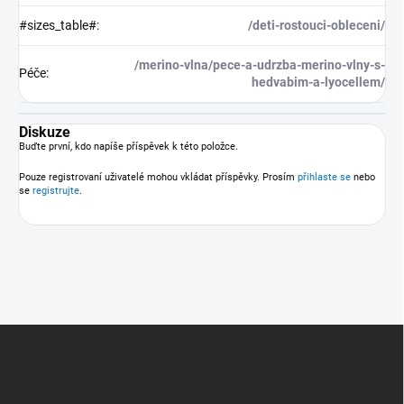
#sizes_table#
:
/deti-rostouci-obleceni/
/merino-vlna/pece-a-udrzba-merino-vlny-s-
Péče
:
hedvabim-a-lyocellem/
Diskuze
Buďte první, kdo napíše příspěvek k této položce.
Pouze registrovaní uživatelé mohou vkládat příspěvky. Prosím
přihlaste se
nebo
se
registrujte
.
Z
á
p
a
t