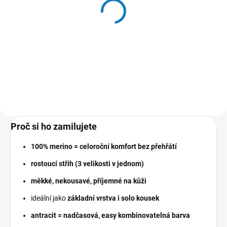
Lněná dětská kšiltovka
Béžová
490 Kč
Detail
Proč si ho zamilujete
100% merino = celoroční komfort bez přehřátí
rostoucí střih (3 velikosti v jednom)
měkké, nekousavé, příjemné na kůži
ideální jako
základní vrstva i solo kousek
antracit = nadčasová, easy kombinovatelná barva