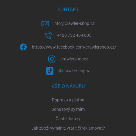
í
KONTAKT
info
@
crawler-shop.cz
+420 732 404 805
https://www.facebook.com/crawlershop.cz/
crawlershopcz
@crawlershopcz
VŠE O NÁKUPU
Doprava a platba
Bonusový systém
Časté dotazy
Jak zboží vyměnit, vrátit či reklamovat?