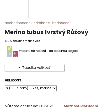
HLEDAT
Průměrné
Neohodnoceno
Podrobnosti hodnocení
hodnocení
Merino tubus 1vrstvý Růžový
D
produktu
je
o
0,0
100% extrafine merino vlna
p
z
o
5
Vhodné na nošení - od podzimu do jara.
r
hvězdiček.
u
č
Tabulka velikostí
u
j
e
VELIKOST
m
e
MERINO
Můžeme doručit do:
10.8.2026
Možnosti doručení