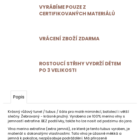
VYRÁBÍME POUZE Z
CERTIFIKOVANÝCH MATERIÁLŮ
VRÁCENÍ ZBOŽÍ ZDARMA
ROSTOUCÍ STŘIHY VYDRŽÍ DĚTEM
PO 3 VELIKOSTI
Popis
Krásný růžový tunel / tubus / šála pro malé miminěcí, batolecí i větší
slečny. Žebrovaný - krásně pružný. Vyrobeno ze 100% merino vlny s
jemností extrafine. BEZ podšívky, takže ho lze nosit od podzimu do jara.
Vlna merino extrafine (extra jemná), ze které je tento tubus vyroben, je
materiál s dokonalými vlastnostmi. Tato vlna je úžasně měkká a
jemná k pokožce, nezpůsobuje podráždění. Má přirozené