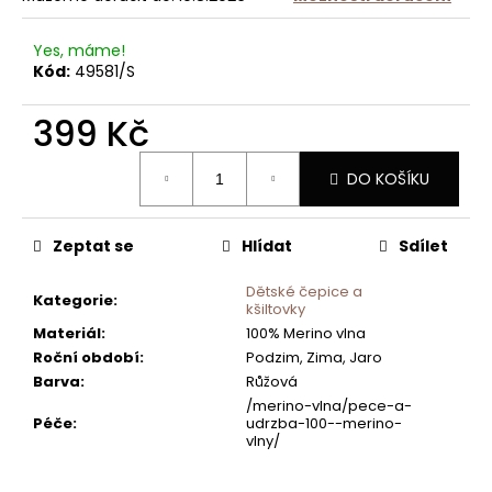
ZIMNÍ
SET
ČEPICE
Yes, máme!
A
Kód:
49581/S
TUBUSU
2VRSTVÝ
GRAFITOVÝ
399 Kč
999
Měrná
Kč
DO KOŠÍKU
cena:
Zeptat se
Hlídat
Sdílet
Dětské čepice a
Kategorie
:
kšiltovky
Materiál
:
100% Merino vlna
Roční období
:
Podzim, Zima, Jaro
Barva
:
Růžová
/merino-vlna/pece-a-
Péče
:
udrzba-100--merino-
vlny/