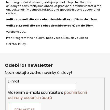
termoregulační vlastnosti, udržuje optimální teplotu těla jak v
chladných, tak v teplejších dnech. Je prodyšná, odvádí vlhkost a má
antibakteriální vlastnosti, takže žádné zpocené hlavy a zapáchající
čepice.
Velikost S sedí dětem s obvodem hlavičky od 36cm do 47cm
Velikost M sedí dětem s obvodem hlavy od 47cm do 55cm
Vyrobeno v EU.
Praní: Program Vlna na 30°C nebo v ruce, Nesušit v sušičce
Oekotex 1.třídy
Z
á
p
Odebírat newsletter
a
t
Nezmeškejte žádné novinky či slevy!
í
E-mail
Vložením e-mailu souhlasíte s
podmínkami
ochrany osobních údajů
PŘIHLÁSIT SE