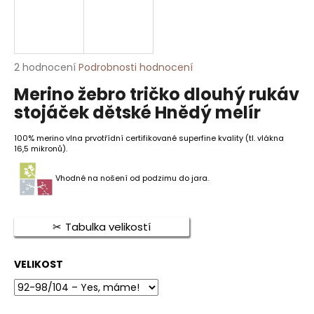
HLEDAT
Průměrné
2 hodnocení
Podrobnosti hodnocení
hodnocení
Merino žebro tričko dlouhý rukáv
D
produktu
je
o
stojáček dětské Hnědý melír
5,0
p
z
o
100% merino vlna prvotřídní certifikované superfine kvality (tl. vlákna
5
16,5 mikronů).
r
hvězdiček.
u
Vhodné na nošení od podzimu do jara.
č
u
j
Tabulka velikostí
e
m
e
VELIKOST
MERINO