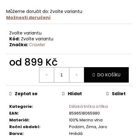
TRIČKO
KRÁTKÝ
RUKÁV
Můžeme doručit do:
Zvolte variantu
TENKÉ
Možnosti doručení
ANTRACITOVÁ
750
Zvolte variantu
Kč
Kód:
Zvolte variantu
Značka:
Crawler
od
899 Kč
Měrná
DO KOŠÍKU
cena:
Zeptat se
Hlídat
Sdílet
Kategorie
:
Dětská trička a tílka
EAN
:
8596518065980
Materiál
:
100% Merino vlna
Roční období
:
Podzim, Zima, Jaro
Barva
:
Hnědá