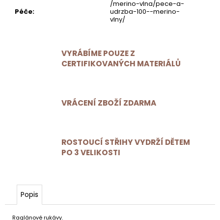
/merino-vlna/pece-a-
Péče
:
udrzba-100--merino-
vlny/
VYRÁBÍME POUZE Z
CERTIFIKOVANÝCH MATERIÁLŮ
VRÁCENÍ ZBOŽÍ ZDARMA
ROSTOUCÍ STŘIHY VYDRŽÍ DĚTEM
PO 3 VELIKOSTI
Popis
Raglánové rukávy.