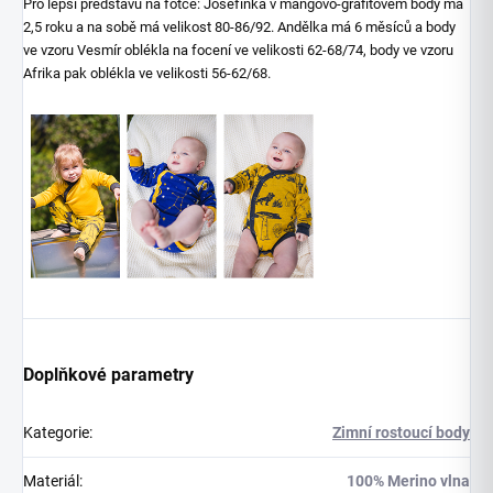
Pro lepší představu na fotce: Josefínka v mangovo-grafitovém body má
2,5 roku a na sobě má velikost 80-86/92. Andělka má 6 měsíců a body
ve vzoru Vesmír oblékla na focení ve velikosti 62-68/74, body ve vzoru
Afrika pak oblékla ve velikosti 56-62/68.
Doplňkové parametry
Kategorie
:
Zimní rostoucí body
Materiál
:
100% Merino vlna