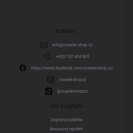
á
p
a
t
í
KONTAKT
info
@
crawler-shop.cz
+420 732 404 805
https://www.facebook.com/crawlershop.cz/
crawlershopcz
@crawlershopcz
VŠE O NÁKUPU
Doprava a platba
Bonusový systém