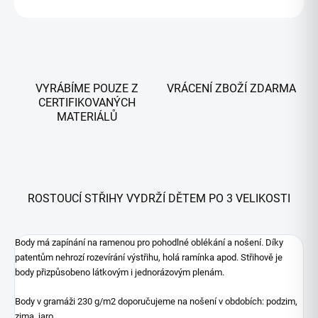
ZEPTAT SE
HLÍDAT
VYRÁBÍME POUZE Z
VRÁCENÍ ZBOŽÍ ZDARMA
CERTIFIKOVANÝCH
MATERIÁLŮ
ROSTOUCÍ STŘIHY VYDRŽÍ DĚTEM PO 3 VELIKOSTI
Body má zapínání na ramenou pro pohodlné oblékání a nošení. Díky
patentům nehrozí rozevírání výstřihu, holá ramínka apod. Střihově je
body přizpůsobeno látkovým i jednorázovým plenám.
Body v gramáži 230 g/m2 doporučujeme na nošení v obdobích: podzim,
zima, jaro.