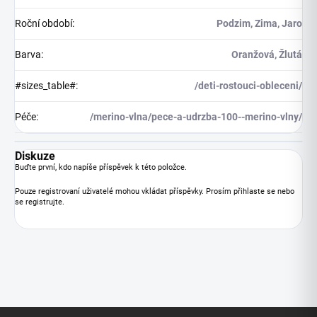
Roční období
:
Podzim, Zima, Jaro
Barva
:
Oranžová, Žlutá
#sizes_table#
:
/deti-rostouci-obleceni/
Péče
:
/merino-vlna/pece-a-udrzba-100--merino-vlny/
Diskuze
Buďte první, kdo napíše příspěvek k této položce.
Pouze registrovaní uživatelé mohou vkládat příspěvky. Prosím
přihlaste se
nebo
se
registrujte
.
Z