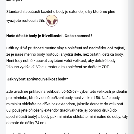
Standardní součástí každého body je extendor, díky kterému plně
využijete rostoucí střih.
Naše dětské body je třívelikostní. Co to znamená?
Střih využívá pružnosti merino vlny a oblečení má nadměrky, což zajistí,
že je naše merino body rostoucí a vydrží déle, než ostatní dětská body.
Není tedy nutné kupovat zbytečně větší velikost, aby dětské body
"dlouho vydrželo". Více k rostoucímu oblečení se dočtete
ZDE
.
Jak vybrat správnou velikost body?
Zde uvádíme příklad na velikosti 56-62/68 - výběr této velikosti je ideální
pro miminko, které v době pořízení body nosí velikost 56. Naše body
miminku oblékáte nejdříve bez extendoru, jakmile doroste do velikosti
68, použijete přiložený extendor (nackvaknete jej pomocí druků do
spodní části body) a body pak miminku oblékáte minimálně do doby, kdy
doroste do délky 74 cm.