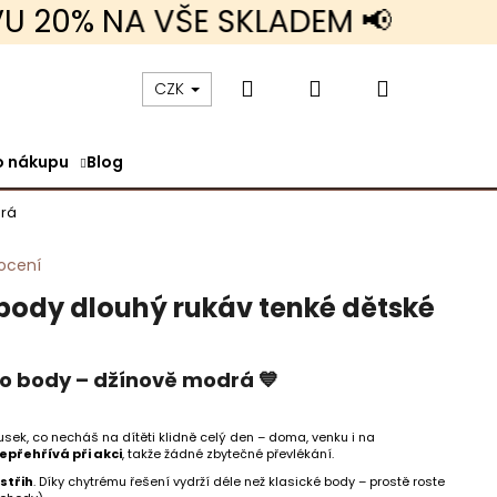
% NA VŠE SKLADEM 📢
Hledat
Přihlášení
Nákupní
CZK
o nákupu
Blog
košík
drá
ocení
body dlouhý rukáv tenké dětské
o body – džínově modrá 💙
usek, co necháš na dítěti klidně celý den – doma, venku i na
KRÁTKÝ RUKÁV TENKÉ
nepřehřívá při akci
, takže žádné zbytečné převlékání.
střih
. Díky chytrému řešení vydrží déle než klasické body – prostě roste