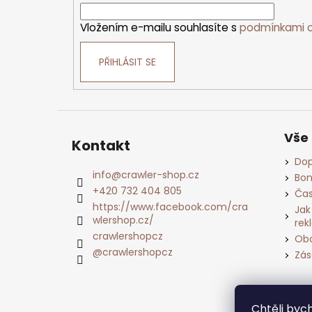
Vložením e-mailu souhlasíte s
podmínkami o
PŘIHLÁSIT SE
Vše
Kontakt
Dop
info
@
crawler-shop.cz
Bon
+420 732 404 805
Čas
https://www.facebook.com/cra
Jak
wlershop.cz/
rek
crawlershopcz
Obc
@crawlershopcz
Zás
Chtěli by