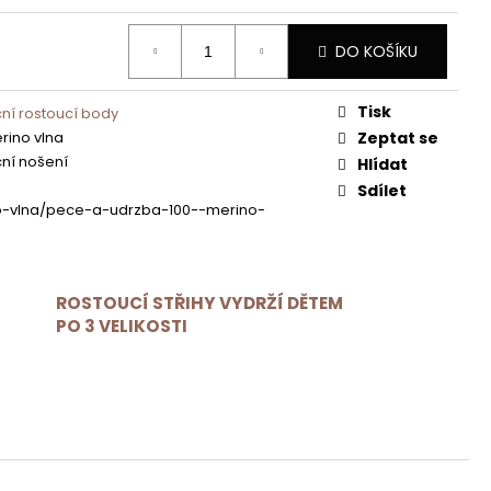
DO KOŠÍKU
Tisk
ní rostoucí body
rino vlna
Zeptat se
ní nošení
Hlídat
Sdílet
o-vlna/pece-a-udrzba-100--merino-
ROSTOUCÍ STŘIHY VYDRŽÍ DĚTEM
PO 3 VELIKOSTI