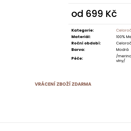
od
699 Kč
Měrná
cena:
Kategorie
:
Celoroč
Materiál
:
100% Me
Roční období
:
Celoroč
Barva
:
Modrá
/merin
Péče
:
vlny/
VRÁCENÍ ZBOŽÍ ZDARMA