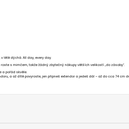
v létě dýchá. All day, every day.
y roste s mimčem, takže žádný zbytečný nákupy větších velikostí „do zásoby“.
le a pořád skvěle.
doru, a až dítě povyroste, jen připneš extendor a jedeš dál – až do cca 74 cm dé