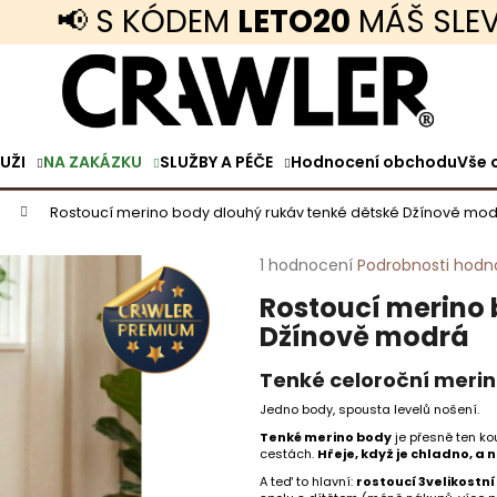
📢 S KÓDEM
LETO20
MÁŠ SLEVU 20
Co potřebujete najít?
UŽI
NA ZAKÁZKU
SLUŽBY A PÉČE
Hodnocení obchodu
Vše 
HLEDAT
Rostoucí merino body dlouhý rukáv tenké dětské Džínově mo
Průměrné
1 hodnocení
Podrobnosti hodn
Doporučujeme
hodnocení
Rostoucí merino 
produktu
je
Džínově modrá
5,0
z
Tenké celoroční merin
5
hvězdiček.
Jedno body, spousta levelů nošení.
Tenké merino body
je přesně ten ko
TENKÉ MERINO TRIČKO KRÁTKÝ RUKÁV
MERINO TRIČKO 
cestách.
Hřeje, když je chladno, a 
VOLNÝ STŘIH PÁNSKÉ ČERNÉ
ANTRACITOVÁ
A teď to hlavní:
rostoucí 3velikostní 