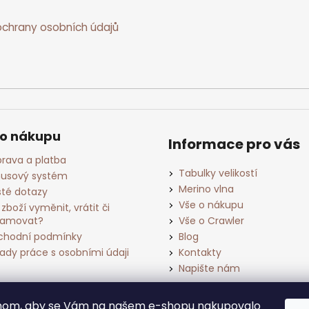
chrany osobních údajů
 o nákupu
Informace pro vás
rava a platba
Tabulky velikostí
usový systém
Merino vlna
té dotazy
Vše o nákupu
 zboží vyměnit, vrátit či
lamovat?
Vše o Crawler
hodní podmínky
Blog
ady práce s osobními údaji
Kontakty
Napište nám
chom, aby se Vám na našem e-shopu nakupovalo