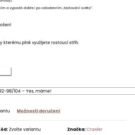
ohody).
 vším a vypadá dobře i po celodenním „testování světa“.
nošení
y kterému plně využijete rostoucí střih.
iantu
Možnosti doručení
Kód:
Zvolte variantu
Značka:
Crawler