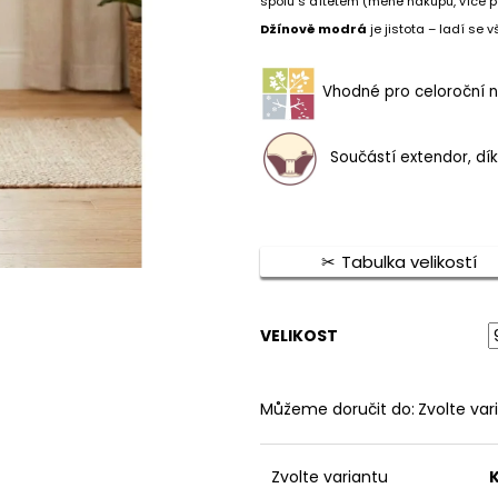
spolu s dítětem (méně nákupů, více p
1 390 Kč
750 Kč
Džínově modrá
je jistota – ladí se
Vhodné pro celoroční 
Součástí extendor, dík
Tabulka velikostí
VELIKOST
Můžeme doručit do:
Zvolte var
Zvolte variantu