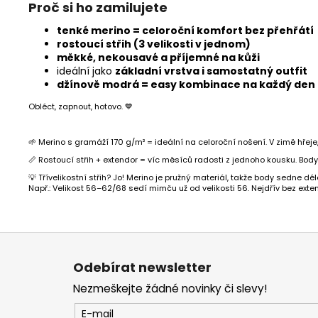
Proč si ho zamilujete
tenké merino = celoroční komfort bez přehřátí
rostoucí střih (3 velikosti v jednom)
měkké, nekousavé a příjemné na kůži
ideální jako
základní vrstva i samostatný outfit
džínově modrá = easy kombinace na každý den
Obléct, zapnout, hotovo. 💙
🌱 Merino s gramáží 170 g/m² = ideální na celoroční nošení. V zimě hřeje, 
📏 Rostoucí střih + extendor = víc měsíců radosti z jednoho kousku. Bod
💡 Třívelikostní střih? Jo! Merino je pružný materiál, takže body sedne dé
Např.: Velikost 56–62/68 sedí mimču už od velikosti 56. Nejdřív bez exten
Z
á
p
Odebírat newsletter
a
t
Nezmeškejte žádné novinky či slevy!
í
E-mail