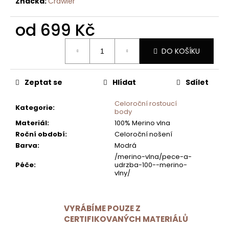
Značka:
Crawler
od
699 Kč
Měrná
DO KOŠÍKU
cena:
Zeptat se
Hlídat
Sdílet
Celoroční rostoucí
Kategorie
:
body
Materiál
:
100% Merino vlna
Roční období
:
Celoroční nošení
Barva
:
Modrá
/merino-vlna/pece-a-
Péče
:
udrzba-100--merino-
vlny/
VYRÁBÍME POUZE Z
CERTIFIKOVANÝCH MATERIÁLŮ