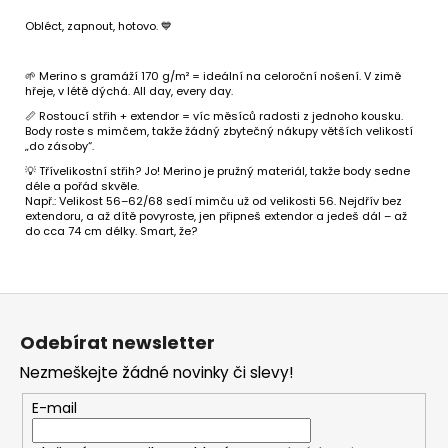
Obléct, zapnout, hotovo. 💙
🌱 Merino s gramáží 170 g/m² = ideální na celoroční nošení. V zimě
hřeje, v létě dýchá. All day, every day.
📏 Rostoucí střih + extendor = víc měsíců radosti z jednoho kousku.
Body roste s mimčem, takže žádný zbytečný nákupy větších velikostí
„do zásoby“.
💡 Třívelikostní střih? Jo! Merino je pružný materiál, takže body sedne
déle a pořád skvěle.
Např.: Velikost 56–62/68 sedí mimču už od velikosti 56. Nejdřív bez
extendoru, a až dítě povyroste, jen připneš extendor a jedeš dál – až
do cca 74 cm délky. Smart, že?
Z
á
p
Odebírat newsletter
a
t
Nezmeškejte žádné novinky či slevy!
í
E-mail