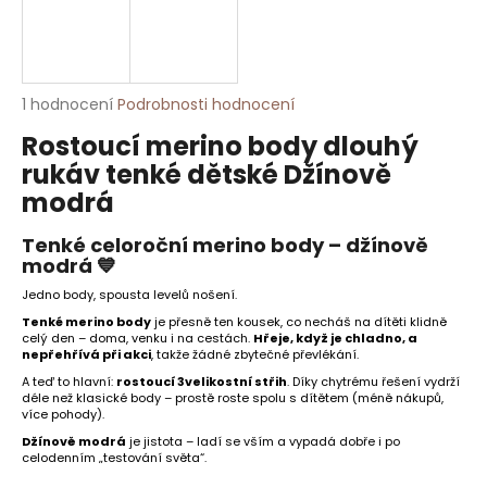
HLEDAT
Průměrné
1 hodnocení
Podrobnosti hodnocení
hodnocení
Rostoucí merino body dlouhý
D
produktu
je
o
rukáv tenké dětské Džínově
5,0
p
modrá
z
o
5
r
Tenké celoroční merino body – džínově
hvězdiček.
u
modrá 💙
č
Jedno body, spousta levelů nošení.
u
Tenké merino body
je přesně ten kousek, co necháš na dítěti klidně
j
celý den – doma, venku i na cestách.
Hřeje, když je chladno, a
nepřehřívá při akci
, takže žádné zbytečné převlékání.
e
m
A teď to hlavní:
rostoucí 3velikostní střih
. Díky chytrému řešení vydrží
déle než klasické body – prostě roste spolu s dítětem (méně nákupů,
e
více pohody).
Džínově modrá
je jistota – ladí se vším a vypadá dobře i po
celodenním „testování světa“.
TENKÉ