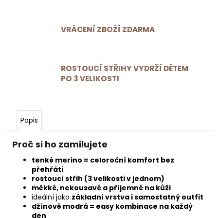
VRÁCENÍ ZBOŽÍ ZDARMA
ROSTOUCÍ STŘIHY VYDRŽÍ DĚTEM
PO 3 VELIKOSTI
Popis
Proč si ho zamilujete
tenké merino = celoroční komfort bez
přehřátí
rostoucí střih (3 velikosti v jednom)
měkké, nekousavé a příjemné na kůži
ideální jako
základní vrstva i samostatný outfit
džínově modrá = easy kombinace na každý
den