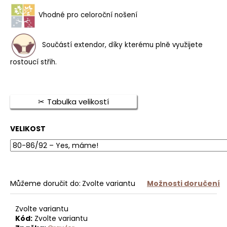
MERINO
TRIČKO
Vhodné pro celoroční nošení
KRÁTKÝ
RUKÁV
VOLNÝ
STŘIH
Součástí extendor, díky kterému plně využijete
PÁNSKÉ
ČERNÉ
rostoucí střih.
1
390
Kč
Tabulka velikostí
VELIKOST
Můžeme doručit do:
Zvolte variantu
Možnosti doručení
Zvolte variantu
Kód:
Zvolte variantu