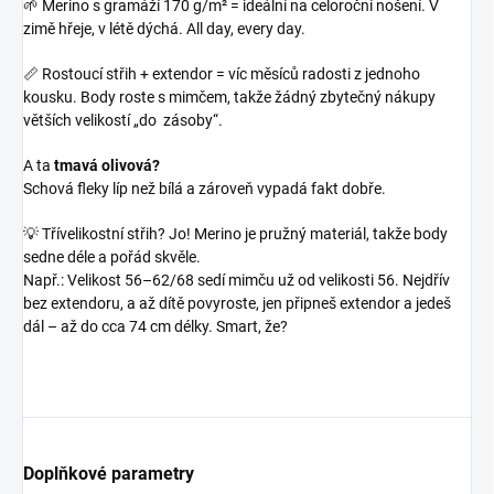
🌱 Merino s gramáží 170 g/m² = ideální na celoroční nošení. V
zimě hřeje, v létě dýchá. All day, every day.
📏 Rostoucí střih + extendor = víc měsíců radosti z jednoho
kousku. Body roste s mimčem, takže žádný zbytečný nákupy
větších velikostí „do zásoby“.
A ta
tmavá olivová?
Schová fleky líp než bílá a zároveň vypadá fakt dobře.
💡 Třívelikostní střih? Jo! Merino je pružný materiál, takže body
sedne déle a pořád skvěle.
Např.: Velikost 56–62/68 sedí mimču už od velikosti 56. Nejdřív
bez extendoru, a až dítě povyroste, jen připneš extendor a jedeš
dál – až do cca 74 cm délky. Smart, že?
Doplňkové parametry