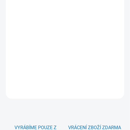
Lehký materiál z něj dělá ideální kousek na
celý rok
– v zimě jako
spodní vrstva, v létě klidně sólo.
Vhodné pro celoroční nošení
Součástí extendor, díky kterému plně využijete rostoucí střih.
DETAILNÍ INFORMACE
ZEPTAT SE
HLÍDAT
VYRÁBÍME POUZE Z
VRÁCENÍ ZBOŽÍ ZDARMA