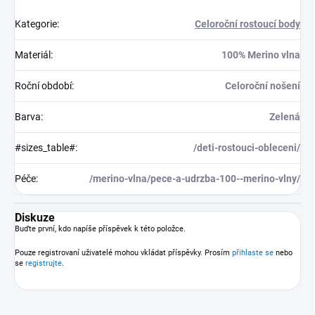
Kategorie
:
Celoroční rostoucí body
Materiál
:
100% Merino vlna
Roční období
:
Celoroční nošení
Barva
:
Zelená
#sizes_table#
:
/deti-rostouci-obleceni/
Péče
:
/merino-vlna/pece-a-udrzba-100--merino-vlny/
Diskuze
Buďte první, kdo napíše příspěvek k této položce.
Pouze registrovaní uživatelé mohou vkládat příspěvky. Prosím
přihlaste se
nebo
se
registrujte
.