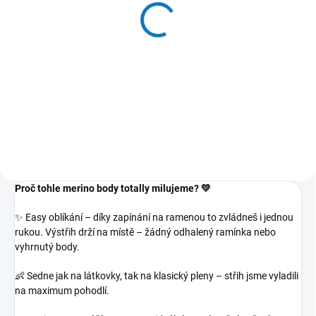
Merino s hedvábím
Merino legíny vysoký pas
legíny vysoký pas tenké
s manžetou tenké dětské
dětské Béžový melír
Tmavá olivová
790 Kč
790 Kč
od
Detail
Detail
Proč tohle merino body totally milujeme? 💛
✨ Easy oblíkání – díky zapínání na ramenou to zvládneš i jednou
rukou. Výstřih drží na místě – žádný odhalený ramínka nebo
vyhrnutý body.
👶 Sedne jak na látkovky, tak na klasický pleny – střih jsme vyladili
na maximum pohodlí.