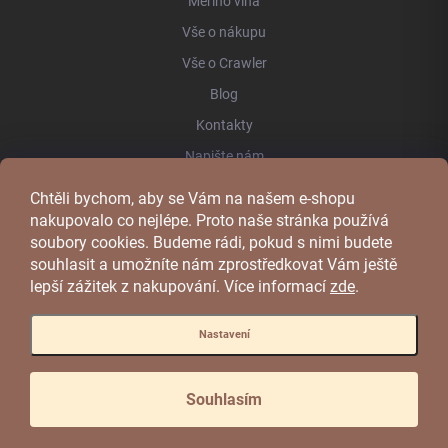
Merino vlna
Vše o nákupu
Vše o Crawler
Blog
Kontakty
Napište nám
Chtěli bychom, aby se Vám na našem e-shopu
FACEBOOK
nakupovalo co nejlépe. Proto naše stránka používá
soubory cookies. Budeme rádi, pokud s nimi budete
souhlasit a umožníte nám zprostředkovat Vám ještě
lepší zážitek z nakupování.
Více informací
zde
.
Nastavení
Copyright 2026
CRAWLER
. Všechna práva vyhrazena.
Souhlasím
Vytvořil Shoptet