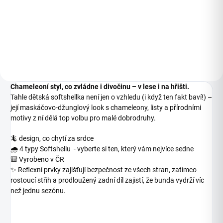
849 Kč
849 Kč
Detail
Detail
Chameleoní styl, co zvládne i divočinu – v lese i na hřišti.
Tahle dětská softshellka není jen o vzhledu (i když ten fakt baví!) –
její maskáčovo-džunglový look s chameleony, listy a přírodními
motivy z ní dělá top volbu pro malé dobrodruhy.
🦎 design, co chytí za srdce
🌧️ 4 typy Softshellu - vyberte si ten, který vám nejvíce sedne
🎒 Vyrobeno v ČR
✨ Reflexní prvky zajišťují bezpečnost ze všech stran, zatímco
rostoucí střih a prodloužený zadní díl zajistí, že bunda vydrží víc
než jednu sezónu.