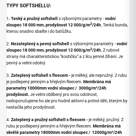
TYPY SOFTSHELLU:
1
. Tenký a pružný softshell
s výbornými parametry -
vodní
2
sloupec 18 000 mm, prodyšnost 12 000/g/m
/24h.
Tenká bunda,
kterou snadno sbalíte i do batůžku.
2.
Nezateplený a pevný softshell
s výbornými parametry -
vodní
2
sloupec 18 000 mm, prodyšnost 12 000/g/m
/24h.
Z rubové
strany má charakteristickou "kostičku" a z lícu jemné žíhání. Je
pevný a velmi odolný.
3.
Zateplený softshell s fleecem -
je měkký, ale nepružný. Z rubu
je podlepený jemným a hřejivým fleecem.
M
embrána má
parametry 10000mm vodní sloupec / 3000g/m²/24h
prodyšnost.
Je velmi oblíbený pro svou odolnost,
nedoporučujeme ho ale pro hodně aktivní a potivé děti, kterým by
nestačila jeho prodyšnost.
4.
Zateplený a pružný softshell s fleecem -
je měkký, pružný. Z
rubu je podlepený jemným a hřejivým fleecem.
M
embrána má
skvělé parametry 18000mm vodní sloupec / 12000g/m²/24h