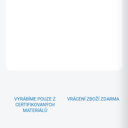
popisy materiálu naleznete níže.
Softshell, který používáme, neobsahuje chemické látky
PFOS, PFOA ani PFAS.
DETAILNÍ INFORMACE
ZEPTAT SE
HLÍDAT
VYRÁBÍME POUZE Z
VRÁCENÍ ZBOŽÍ ZDARMA
CERTIFIKOVANÝCH
MATERIÁLŮ