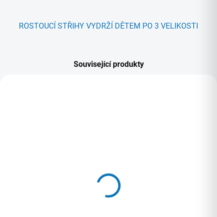
ROSTOUCÍ STŘIHY VYDRŽÍ DĚTEM PO 3 VELIKOSTI
Související produkty
YES, MÁME!
YES, MÁME!
Softshellové kalhoty
Softshellové kalhoty
nezateplené dětské
zateplené s fleecem
Černá
dětské Černá