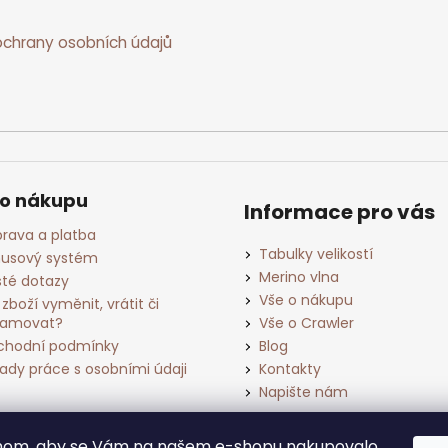
chrany osobních údajů
 o nákupu
Informace pro vás
rava a platba
Tabulky velikostí
usový systém
Merino vlna
té dotazy
Vše o nákupu
 zboží vyměnit, vrátit či
lamovat?
Vše o Crawler
hodní podmínky
Blog
ady práce s osobními údaji
Kontakty
Napište nám
chom, aby se Vám na našem e-shopu nakupovalo