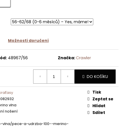
Možnosti doručení
ód:
48967/56
Značka:
Crawler
DO KOŠÍKU
Tisk
kraťasy
8082932
Zeptat se
rino vlna
Hlídat
ní nošení
Sdílet
o-vlna/pece-a-udrzba-100--merino-