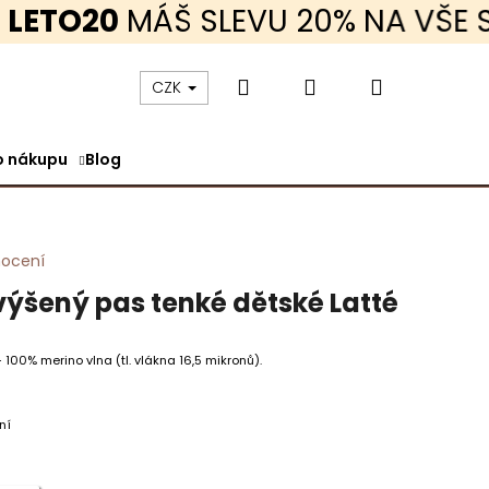
TO20
MÁŠ SLEVU 20% NA VŠE SKL
Hledat
Přihlášení
Nákupní
CZK
o nákupu
Blog
košík
nocení
výšený pas tenké dětské Latté
100% merino vlna (tl. vlákna 16,5 mikronů).
ní
TRIKO - NA ZAKÁZKU