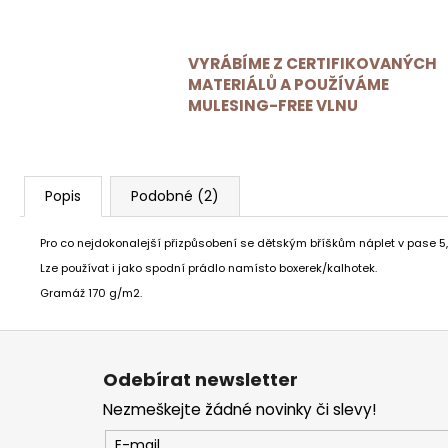
VYRÁBÍME Z CERTIFIKOVANÝCH
MATERIÁLŮ A POUŽÍVÁME
MULESING-FREE VLNU
Popis
Podobné (2)
Pro co nejdokonalejší přizpůsobení se dětským bříškům náplet v pase 5
Lze používat i jako spodní prádlo namísto boxerek/kalhotek.
Gramáž 170 g/m2.
Z
á
p
Odebírat newsletter
a
t
Nezmeškejte žádné novinky či slevy!
í
E-mail