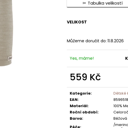
750 Kč
Tabulka velikostí
VELIKOST
Můžeme doručit do:
11.8.2026
Yes, máme!
K
559 Kč
Měrná
cena:
Kategorie
:
Dětské 
EAN
:
859651
Materiál
:
100% Me
Roční období
:
Celoroč
Barva
:
Béžová
/merin
Péče
: