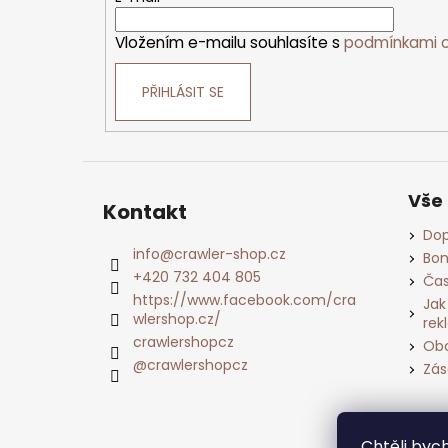
Vložením e-mailu souhlasíte s
podmínkami o
PŘIHLÁSIT SE
Vše
Kontakt
Dop
info
@
crawler-shop.cz
Bon
+420 732 404 805
Čas
https://www.facebook.com/cra
Jak
wlershop.cz/
rek
crawlershopcz
Obc
@crawlershopcz
Zás
Chtěli by