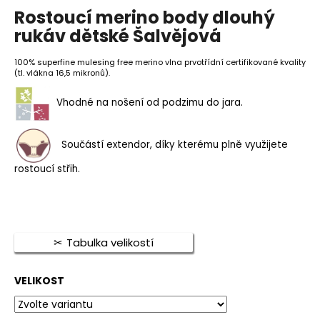
hodnocení
Rostoucí merino body dlouhý
produktu
je
rukáv dětské Šalvějová
HLEDAT
5,0
z
100% superfine mulesing free merino vlna prvotřídní certifikované kvality
5
(tl. vlákna 16,5 mikronů).
hvězdiček.
D
Vhodné na nošení od podzimu do jara.
o
p
o
Součástí extendor, díky kterému plně využijete
r
rostoucí střih.
u
č
u
j
e
Tabulka velikostí
m
e
VELIKOST
MERINO