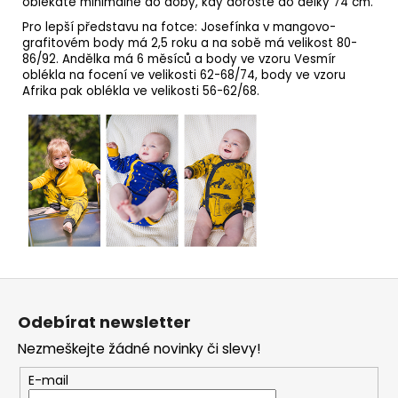
oblékáte minimálně do doby, kdy doroste do délky 74 cm.
Pro lepší představu na fotce: Josefínka v mangovo-
grafitovém body má 2,5 roku a na sobě má velikost 80-
86/92. Andělka má 6 měsíců a body ve vzoru Vesmír
oblékla na focení ve velikosti 62-68/74, body ve vzoru
Afrika pak oblékla ve velikosti 56-62/68.
Z
á
p
Odebírat newsletter
a
t
Nezmeškejte žádné novinky či slevy!
í
E-mail