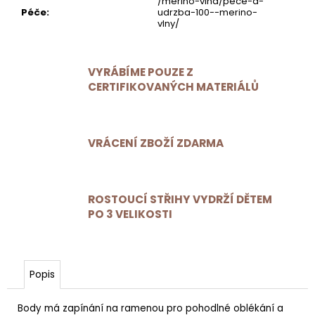
/merino-vlna/pece-a-
Péče
:
udrzba-100--merino-
vlny/
VYRÁBÍME POUZE Z
CERTIFIKOVANÝCH MATERIÁLŮ
VRÁCENÍ ZBOŽÍ ZDARMA
ROSTOUCÍ STŘIHY VYDRŽÍ DĚTEM
PO 3 VELIKOSTI
Popis
Body má zapínání na ramenou pro pohodlné oblékání a