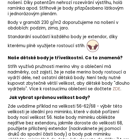
nošení. Díky patentům nehrozí rozevírání výstřihu, holá
ramínka apod. Střihově je body přizpůsobeno látkovým
i jednorázovým plenám.
Body v gramáži 230 g/m2 doporučujeme na nošení v
obdobích: podzim, zima, jaro.
Standardní součástí každého body je extendor, díky
kterému plně využijete rostoucí střih.
Naše dětské body je třívelikostní. Co to znamená?
Střih využívá pružnosti merino vlny a oblečení má
nadměrky, což zajistí, že je naše merino body rostoucí a
vydrží déle, než ostatní dětská body. Není tedy nutné
kupovat zbytečně větší velikost, aby dětské body "dlouho
vydrželo". Více k rostoucímu oblečení se dočtete
ZDE
.
Jak vybrat správnou velikost body?
Zde uvádíme příklad na velikosti 56-62/68 - výběr této
velikosti je ideální pro miminko, které v době pořízení
body nosí velikost 56. Naše body miminku oblékáte
nejdříve bez extendoru, jakmile doroste do velikosti 68,
použijete přiložený extendor (nackvaknete jej pomocí
druků do spodní části body) a body pak miminku