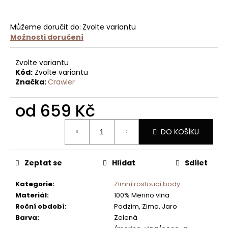
ZIMNÍ
SET
ČEPICE
Můžeme doručit do:
Zvolte variantu
A
TUBUSU
Možnosti doručení
2VRSTVÝ
GRAFITOVÝ
Zvolte variantu
999
Kód:
Zvolte variantu
Kč
Značka:
Crawler
od
659 Kč
Měrná
DO KOŠÍKU
cena:
Zeptat se
Hlídat
Sdílet
Kategorie
:
Zimní rostoucí body
Materiál
:
100% Merino vlna
Roční období
:
Podzim, Zima, Jaro
Barva
:
Zelená