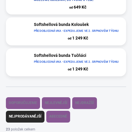
649 Kč
od
Softshellová bunda Koloušek
PŘEDOBJEDNÁVKA - EXPEDUJEME VE 2. SRPNOVÉM TÝDNU
1 249 Kč
od
Softshellová bunda Tučňáci
PŘEDOBJEDNÁVKA - EXPEDUJEME VE 2. SRPNOVÉM TÝDNU
1 249 Kč
od
Ř
a
DOPORUČUJEME
NEJLEVNĚJŠÍ
NEJDRAŽŠÍ
z
e
n
NEJPRODÁVANĚJŠÍ
ABECEDNĚ
í
p
r
23
položek celkem