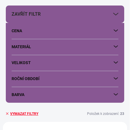
o
d
u
ZAVŘÍT FILTR
k
t
ů
CENA
MATERIÁL
VELIKOST
ROČNÍ OBDOBÍ
BARVA
VYMAZAT FILTRY
Položek k zobrazení:
23
V
ý
NAKOMBINUJ SÁM
NOVINKA